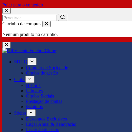
Pular para o conteúdo
No
Carrinho de compras
results
Nenhum produto no carrinho.
SDUQ
Contrato de Sociedade
Órgãos de gestão
Clube
História
Palmarés
Órgãos Sociais
Prestação de contas
Estatutos
Sócios
Descontos Exclusivos
Lugar Anual & Renovação
Inscrição de sócio