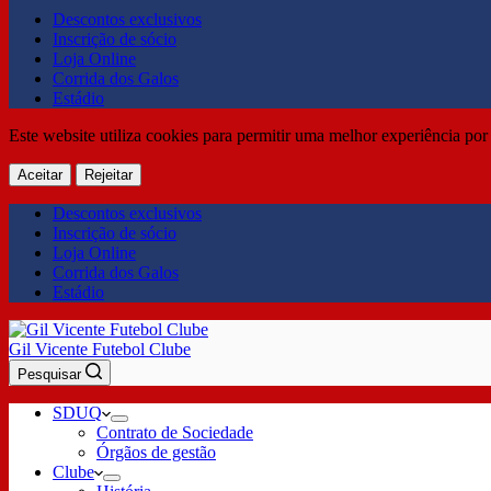
Descontos exclusivos
Inscrição de sócio
Loja Online
Corrida dos Galos
Estádio
Este website utiliza cookies para permitir uma melhor experiência por 
Aceitar
Rejeitar
Descontos exclusivos
Inscrição de sócio
Loja Online
Corrida dos Galos
Estádio
Gil Vicente Futebol Clube
Pesquisar
SDUQ
Contrato de Sociedade
Órgãos de gestão
Clube