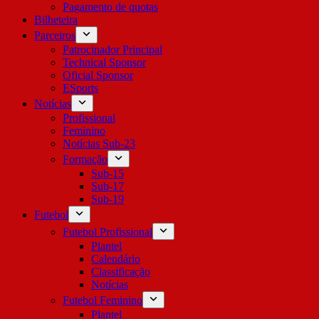
Pagamento de quotas
Bilheteira
Parceiros
Patrocinador Principal
Technical Sponsor
Oficial Sponsor
ESports
Notícias
Profissional
Feminino
Notícias Sub-23
Formação
Sub-15
Sub-17
Sub-19
Futebol
Futebol Profissional
Plantel
Calendário
Classificação
Notícias
Futebol Feminino
Plantel