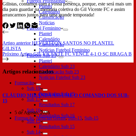
Futebol Profissional
Gilistas, contamos com a vossa presença, porque, este será mais um
Plantel
dia para guardar na memória coletiva do Gil Vicente FC e assim
Calendário
arrancarmos juntos para uma grande temporada!
Classificação
Notícias
Futebol Feminino
Plantel
Calendário
Artigo
anterior
HEVERTTON SANTOS NO PLANTEL
Classificação
GILISTA
Notícias Futebol Feminino
Próximo
Artigo
GIL VICENTE FC VENCE 4-1 O SC BRAGA B
Futebol Sub 23
Plantel
Calendário Sub 23
Artigos relacionados
Classificação Sub 23
Notícias Futebol Sub 23
Formação
Sub 19
Resultados Sub 19
CLÁUDIO MIRANDA ASSUME O COMANDO DOS SUB-
Sub 17
15
Resultados Sub 17
Sub 16
5 de Agosto, 2026
Resultados Sub 16
Formação
,
Notícias Gerais
,
Sub-15
,
Sub-15
Sub 15
Resultados Sub 15
Sub 14