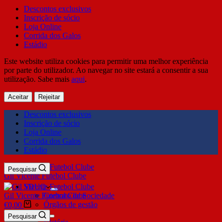
Descontos exclusivos
Inscrição de sócio
Loja Online
Corrida dos Galos
Estádio
Este website utiliza cookies para permitir uma melhor experiência
por parte do utilizador. Ao navegar no site estará a consentir a sua
utilização. Sabe mais
aqui
.
Aceitar
Rejeitar
Descontos exclusivos
Inscrição de sócio
Loja Online
Corrida dos Galos
Estádio
Pesquisar
Gil Vicente Futebol Clube
SDUQ
Gil Vicente Futebol Clube
Contrato de Sociedade
Órgãos de gestão
€
0,00
Clube
Pesquisar