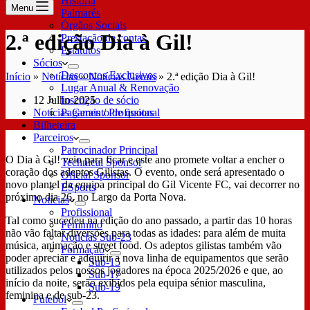
História
Menu
Palmarés
Órgãos Sociais
2.ª edição Dia à Gil!
Prestação de contas
Estatutos
Sócios
Descontos Exclusivos
Início
»
Notícias
»
Notícias Gerais
»
2.ª edição Dia à Gil!
Lugar Anual & Renovação
12 Julho 2025
Inscrição de sócio
Notícias Gerais
/
Profissional
Pagamento de quotas
Bilheteira
Parceiros
Patrocinador Principal
O Dia à Gil! veio para ficar e este ano promete voltar a encher o
Technical Sponsor
coração dos adeptos Gilistas. O evento, onde será apresentado o
Oficial Sponsor
novo plantel da equipa principal do Gil Vicente FC, vai decorrer no
ESports
próximo dia 26, no Largo da Porta Nova.
Notícias
Profissional
Tal como sucedeu na edição do ano passado, a partir das 10 horas
Feminino
não vão faltar diversões para todas as idades: para além de muita
Notícias Sub-23
música, animação e street food. Os adeptos gilistas também vão
Formação
poder apreciar e adquirir a nova linha de equipamentos que serão
Sub-15
utilizados pelos nossos jogadores na época 2025/2026 e que, ao
Sub-17
início da noite, serão exibidos pela equipa sénior masculina,
Sub-19
feminina e de sub-23.
Futebol