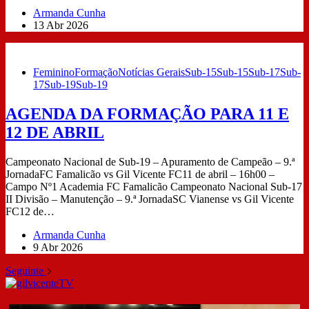
Armanda Cunha
13 Abr 2026
Feminino
Formação
Notícias Gerais
Sub-15
Sub-15
Sub-17
Sub-
17
Sub-19
Sub-19
AGENDA DA FORMAÇÃO PARA 11 E
12 DE ABRIL
Campeonato Nacional de Sub-19 – Apuramento de Campeão – 9.ª
JornadaFC Famalicão vs Gil Vicente FC11 de abril – 16h00 –
Campo Nº1 Academia FC Famalicão Campeonato Nacional Sub-17
II Divisão – Manutenção – 9.ª JornadaSC Vianense vs Gil Vicente
FC12 de…
Armanda Cunha
9 Abr 2026
Seguinte