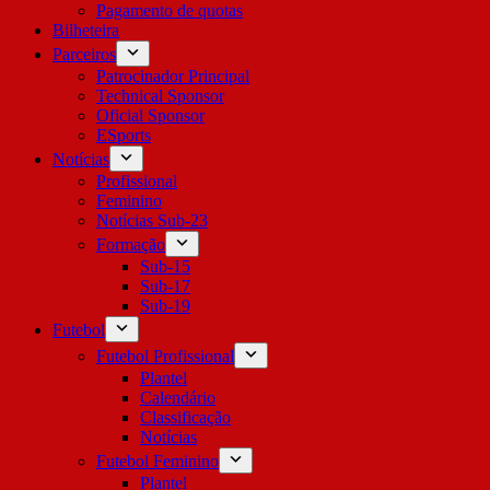
Pagamento de quotas
Bilheteira
Parceiros
Patrocinador Principal
Technical Sponsor
Oficial Sponsor
ESports
Notícias
Profissional
Feminino
Notícias Sub-23
Formação
Sub-15
Sub-17
Sub-19
Futebol
Futebol Profissional
Plantel
Calendário
Classificação
Notícias
Futebol Feminino
Plantel