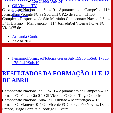
Resultados Sub 14
Gil Vicente TV
Campeonato Nacional de Sub-19 – Apuramento de Campeão – 11.ª
Loja Online
JornadaGil Vicente FC vs Sporting CP25 de abril – 11h00 –
Contactos
Complexo Desportivo de São Martinho Campeonato Nacional Sub-
17 II Divisão – Manutenção – 11.ª JornadaGil Vicente FC vs FC
Vizela25 de…
Armanda Cunha
23 Abr 2026
Feminino
Formação
Notícias Gerais
Sub-15
Sub-15
Sub-17
Sub-
17
Sub-19
Sub-19
RESULTADOS DA FORMAÇÃO 11 E 12
DE ABRIL
Campeonato Nacional de Sub-19 – Apuramento de Campeão – 9.ª
JornadaFC Famalicão 0-1 Gil Vicente FCGolo: Tiago Couteiro
Campeonato Nacional Sub-17 II Divisão – Manutenção – 9.ª
JornadaSC Vianense 0-4 Gil Vicente FCGolos: João Novais, Daniel
Franco, Tiago Ferreira e Rodrigo Oliveira…