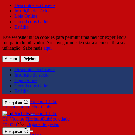
Descontos exclusivos
Inscrição de sócio
Loja Online
Corrida dos Galos
Estádio
Este website utiliza cookies para permitir uma melhor experiência
por parte do utilizador. Ao navegar no site estará a consentir a sua
utilização. Sabe mais
aqui
.
Aceitar
Rejeitar
Descontos exclusivos
Inscrição de sócio
Loja Online
Corrida dos Galos
Estádio
Pesquisar
Gil Vicente Futebol Clube
SDUQ
Gil Vicente Futebol Clube
Contrato de Sociedade
Órgãos de gestão
€
0,00
0
Clube
Pesquisar