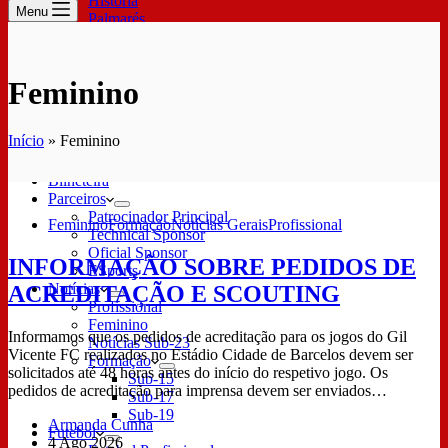
História
Menu
Palmarés
Órgãos Sociais
Prestação de contas
Estatutos
Feminino
Sócios
Descontos Exclusivos
Lugar Anual & Renovação
Início
»
Feminino
Inscrição de sócio
Pagamento de quotas
Bilheteira
Parceiros
Patrocinador Principal
Feminino
Formação
Notícias Gerais
Profissional
Technical Sponsor
Oficial Sponsor
INFORMAÇÃO SOBRE PEDIDOS DE
ESports
Notícias
ACREDITAÇÃO E SCOUTING
Profissional
Feminino
Informamos que os pedidos de acreditação para os jogos do Gil
Notícias Sub-23
Vicente FC realizados no Estádio Cidade de Barcelos devem ser
Formação
solicitados até 48 horas antes do início do respetivo jogo. Os
Sub-15
pedidos de acreditação para imprensa devem ser enviados…
Sub-17
Sub-19
Armanda Cunha
Futebol
4 Ago 2026