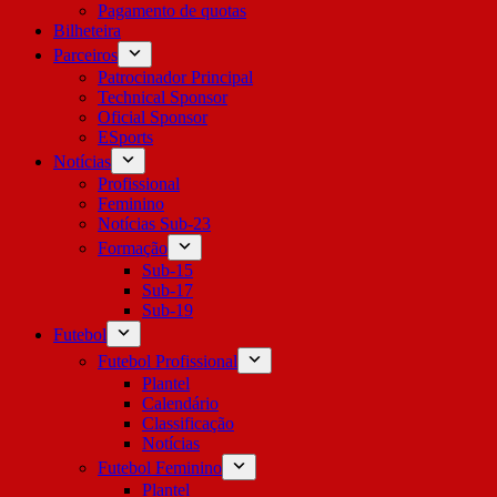
Pagamento de quotas
Bilheteira
Parceiros
Patrocinador Principal
Technical Sponsor
Oficial Sponsor
ESports
Notícias
Profissional
Feminino
Notícias Sub-23
Formação
Sub-15
Sub-17
Sub-19
Futebol
Futebol Profissional
Plantel
Calendário
Classificação
Notícias
Futebol Feminino
Plantel