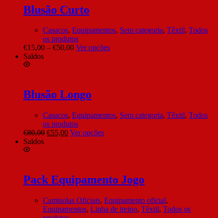
Blusão Curto
Casacos
,
Equipamentos
,
Sem categoria
,
Têxtil
,
Todos
os produtos
€
15,00
–
€
50,00
Ver opções
Saldos
Blusão Longo
Casacos
,
Equipamentos
,
Sem categoria
,
Têxtil
,
Todos
os produtos
€
80,00
€
55,00
Ver opções
Saldos
Pack Equipamento Jogo
Camisolas Oficiais
,
Equipamento oficial
,
Equipamentos
,
Linha de treino
,
Têxtil
,
Todos os
produtos