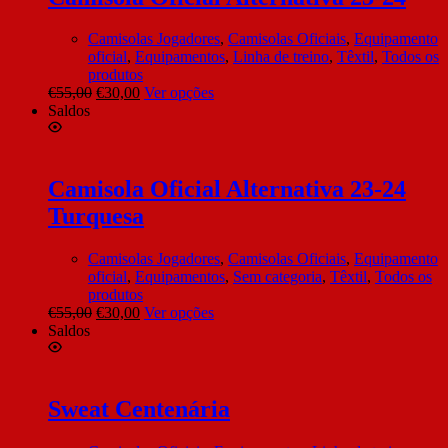
Camisolas Jogadores
,
Camisolas Oficiais
,
Equipamento
oficial
,
Equipamentos
,
Linha de treino
,
Têxtil
,
Todos os
produtos
€
55,00
€
30,00
Ver opções
Saldos
Camisola Oficial Alternativa 23-24
Turquesa
Camisolas Jogadores
,
Camisolas Oficiais
,
Equipamento
oficial
,
Equipamentos
,
Sem categoria
,
Têxtil
,
Todos os
produtos
€
55,00
€
30,00
Ver opções
Saldos
Sweat Centenária