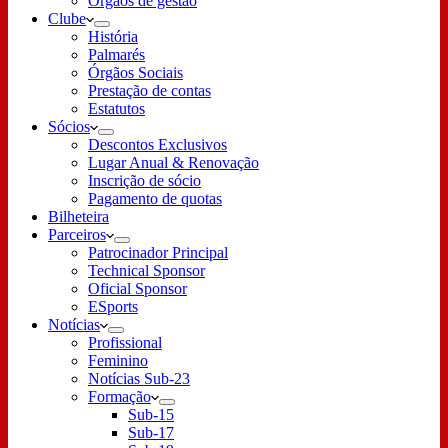
Órgãos de gestão
Clube
História
Palmarés
Órgãos Sociais
Prestação de contas
Estatutos
Sócios
Descontos Exclusivos
Lugar Anual & Renovação
Inscrição de sócio
Pagamento de quotas
Bilheteira
Parceiros
Patrocinador Principal
Technical Sponsor
Oficial Sponsor
ESports
Notícias
Profissional
Feminino
Notícias Sub-23
Formação
Sub-15
Sub-17