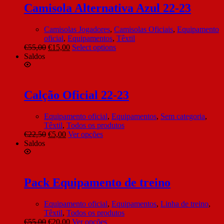
Camisola Alternativa Azul 22-23
Camisolas Jogadores
,
Camisolas Oficiais
,
Equipamento
oficial
,
Equipamentos
,
Têxtil
€
55,00
€
15,00
Select options
Saldos
Calção Oficial 22-23
Equipamento oficial
,
Equipamentos
,
Sem categoria
,
Têxtil
,
Todos os produtos
€
22,50
€
5,00
Ver opções
Saldos
Pack Equipamento de treino
Equipamento oficial
,
Equipamentos
,
Linha de treino
,
Têxtil
,
Todos os produtos
€
55,00
€
20,00
Ver opções