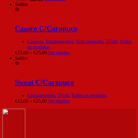
Saldos
Casaco C/Carapuço
Casacos
,
Equipamentos
,
Sem categoria
,
Têxtil
,
Todos
os produtos
€
15,00
–
€
25,00
Ver opções
Saldos
Sweat C/Carapuço
Equipamentos
,
Têxtil
,
Todos os produtos
€
15,00
–
€
25,00
Ver opções