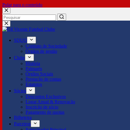
Pular para o conteúdo
No
results
SDUQ
Contrato de Sociedade
Órgãos de gestão
Clube
História
Palmarés
Órgãos Sociais
Prestação de contas
Estatutos
Sócios
Descontos Exclusivos
Lugar Anual & Renovação
Inscrição de sócio
Pagamento de quotas
Bilheteira
Parceiros
Patrocinador Principal