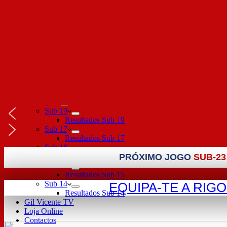
Notícias
Futebol Feminino
Plantel
Calendário
Classificação
Notícias Futebol Feminino
Futebol Sub 23
Plantel
Calendário Sub 23
Classificação Sub 23
Notícias Futebol Sub 23
Formação
Sub 19
Resultados Sub 19
Sub 17
Resultados Sub 17
Sub 16
Resultados Sub 16
PRÓXIMO JOGO
SUB-23
Sub 15
Resultados Sub 15
Sub 14
EQUIPA-TE A RIG
Resultados Sub 14
Gil Vicente TV
Loja Online
Contactos