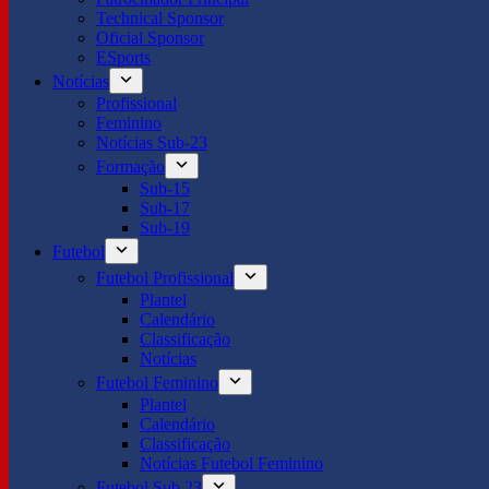
Technical Sponsor
Oficial Sponsor
ESports
Notícias
Profissional
Feminino
Notícias Sub-23
Formação
Sub-15
Sub-17
Sub-19
Futebol
Futebol Profissional
Plantel
Calendário
Classificação
Notícias
Futebol Feminino
Plantel
Calendário
Classificação
Notícias Futebol Feminino
Futebol Sub 23