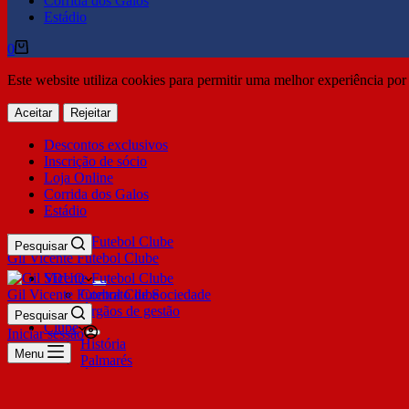
Corrida dos Galos
Estádio
0
Este website utiliza cookies para permitir uma melhor experiência por 
Aceitar
Rejeitar
Descontos exclusivos
Inscrição de sócio
Loja Online
Corrida dos Galos
Estádio
Pesquisar
Gil Vicente Futebol Clube
SDUQ
Gil Vicente Futebol Clube
Contrato de Sociedade
Órgãos de gestão
Pesquisar
Clube
Iniciar sessão
História
Menu
Palmarés
Órgãos Sociais
Prestação de contas