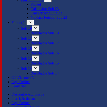
Plantel
Calendário Sub 23
Classificação Sub 23
Notícias Futebol Sub 23
Formação
Sub 19
Resultados Sub 19
Sub 17
Resultados Sub 17
Sub 16
Resultados Sub 16
Sub 15
Resultados Sub 15
Sub 14
Resultados Sub 14
Gil Vicente TV
Loja Online
Contactos
Descontos exclusivos
Inscrição de sócio
Loja Online