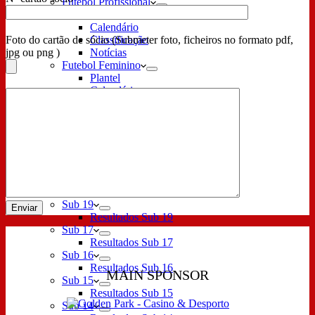
Futebol Profissional
Plantel
Calendário
Foto do cartão de sócio (Submeter foto, ficheiros no formato pdf,
Classificação
jpg ou png )
Notícias
Futebol Feminino
Plantel
Calendário
Classificação
Notícias Futebol Feminino
Futebol Sub 23
Plantel
Calendário Sub 23
Classificação Sub 23
Notícias Futebol Sub 23
Formação
Sub 19
Resultados Sub 19
Sub 17
Resultados Sub 17
Sub 16
Resultados Sub 16
MAIN SPONSOR
Sub 15
Resultados Sub 15
Sub 14