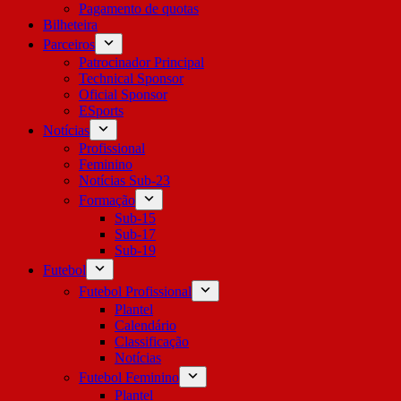
Pagamento de quotas
Bilheteira
Parceiros
Patrocinador Principal
Technical Sponsor
Oficial Sponsor
ESports
Notícias
Profissional
Feminino
Notícias Sub-23
Formação
Sub-15
Sub-17
Sub-19
Futebol
Futebol Profissional
Plantel
Calendário
Classificação
Notícias
Futebol Feminino
Plantel