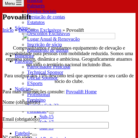
História
Menu
Palmarés
Órgãos Sociais
Povoalift
Prestação de contas
Estatutos
Sócios
Início
»
Descontos Exclusivos
»
Povoalift
Descontos Exclusivos
Lugar Anual & Renovação
Inscrição de sócio
Comercializamos e instalamos equipamento de elevação e
Pagamento de quotas
acessibilidade para pessoas com mobilidade reduzida. Somos uma
Bilheteira
empresa jovem, dinâmica e ambiciosa. Geograficamente atuamos
Parceiros
em todo o território nacional incluindo ilhas.
Patrocinador Principal
Technical Sponsor
Para usufruir dos 15% desconto terá que apresentar o seu cartão de
Oficial Sponsor
sócio do clube.
ESports
Notícias
Para mais informações consulte:
Povoalift Home
Profissional
Feminino
Nome (obrigatório)
Notícias Sub-23
Formação
Sub-15
Email (obrigatório)
Sub-17
Sub-19
Futebol
Nº cartão sócio