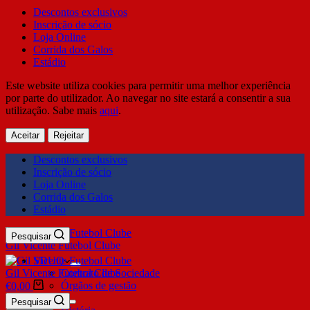
Descontos exclusivos
Inscrição de sócio
Loja Online
Corrida dos Galos
Estádio
Este website utiliza cookies para permitir uma melhor experiência
por parte do utilizador. Ao navegar no site estará a consentir a sua
utilização. Sabe mais
aqui
.
Aceitar
Rejeitar
Descontos exclusivos
Inscrição de sócio
Loja Online
Corrida dos Galos
Estádio
Pesquisar
Gil Vicente Futebol Clube
SDUQ
Gil Vicente Futebol Clube
Contrato de Sociedade
Órgãos de gestão
€
0,00
Clube
Pesquisar