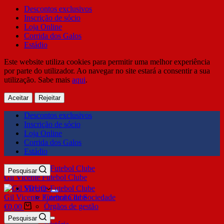
Descontos exclusivos
Inscrição de sócio
Loja Online
Corrida dos Galos
Estádio
Este website utiliza cookies para permitir uma melhor experiência
por parte do utilizador. Ao navegar no site estará a consentir a sua
utilização. Sabe mais
aqui
.
Aceitar
Rejeitar
Descontos exclusivos
Inscrição de sócio
Loja Online
Corrida dos Galos
Estádio
Pesquisar
Gil Vicente Futebol Clube
SDUQ
Gil Vicente Futebol Clube
Contrato de Sociedade
Órgãos de gestão
€
0,00
Clube
Pesquisar