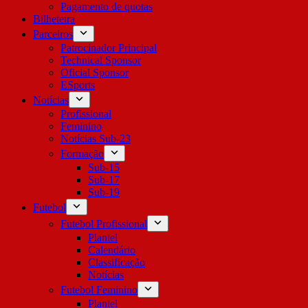
Pagamento de quotas
Bilheteira
Parceiros
Patrocinador Principal
Technical Sponsor
Oficial Sponsor
ESports
Notícias
Profissional
Feminino
Notícias Sub-23
Formação
Sub-15
Sub-17
Sub-19
Futebol
Futebol Profissional
Plantel
Calendário
Classificação
Notícias
Futebol Feminino
Plantel