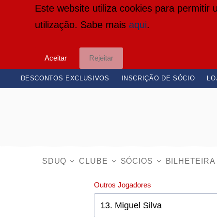
Este website utiliza cookies para permitir
P
utilização. Sabe mais
aqui
.
u
l
Aceitar
Rejeitar
a
r
DESCONTOS EXCLUSIVOS
INSCRIÇÃO DE SÓCIO
LO
p
a
r
a
o
SDUQ
CLUBE
SÓCIOS
BILHETEIRA
c
Outros Jogadores
o
n