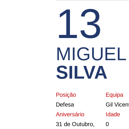
13
t
e
ú
d
o
MIGUEL
SILVA
Posição
Equipa
Defesa
Gil Vice
Aniversário
Idade
31 de Outubro,
0