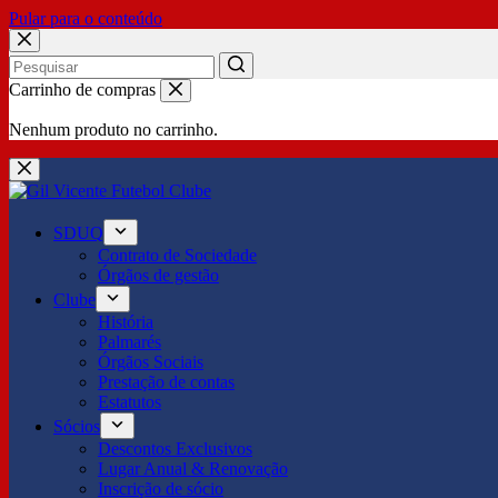
Pular para o conteúdo
No
Carrinho de compras
results
Nenhum produto no carrinho.
SDUQ
Contrato de Sociedade
Órgãos de gestão
Clube
História
Palmarés
Órgãos Sociais
Prestação de contas
Estatutos
Sócios
Descontos Exclusivos
Lugar Anual & Renovação
Inscrição de sócio