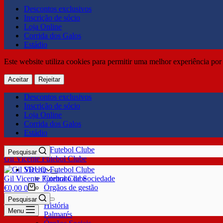
Descontos exclusivos
Inscrição de sócio
Loja Online
Corrida dos Galos
Estádio
Este website utiliza cookies para permitir uma melhor experiência por 
Aceitar
Rejeitar
Descontos exclusivos
Inscrição de sócio
Loja Online
Corrida dos Galos
Estádio
Pesquisar
Gil Vicente Futebol Clube
SDUQ
Gil Vicente Futebol Clube
Contrato de Sociedade
Órgãos de gestão
€
0,00
0
Clube
Pesquisar
História
Menu
Palmarés