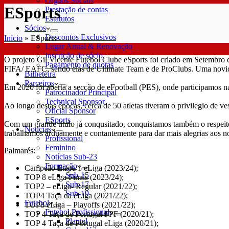
Órgãos Sociais
ESports
Prestação de contas
Estatutos
Sócios
Descontos Exclusivos
Início
»
ESports
Lugar Anual & Renovação
Inscrição de sócio
O projeto Gil Vicente Futebol Clube eSports foi criado em Setembro 
Pagamento de quotas
FIFA/ EAFC, sendo elas de Ultimate Team e de ProClubs. Uma novidade
Bilheteira
Parceiros
Em 2020 foi aberta a secção de eFootball (PES), onde participamos na
Patrocinador Principal
Technical Sponsor
Ao longo destas épocas, cerca de 50 atletas tiveram o privilegio de v
Oficial Sponsor
ESports
Com um grande título já conqusitado, conquistamos também o respeito 
Notícias
trabalhamos arduamente e contantemente para dar mais alegrias aos n
Profissional
Feminino
Palmarés:
Notícias Sub-23
Formação
Campeão Etapa 1 eLiga (2023/24);
Sub-15
TOP 8 eLiga Finals (2023/24);
Sub-17
TOP2 – eLiga- Regular (2021/22);
Sub-19
TOP4 Taça da eLiga (2021/22);
Futebol
TOP8 eLiga – Playoffs (2021/22);
Futebol Profissional
TOP 4 Taça de Portugal FPF (2020/21);
Plantel
TOP 4 Taça de Portugal eLiga (2020/21);