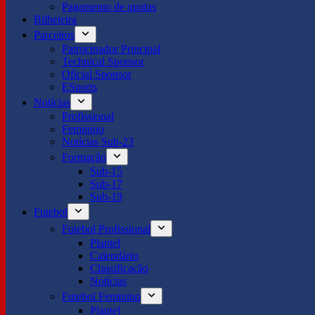
Pagamento de quotas
Bilheteira
Parceiros
Patrocinador Principal
Technical Sponsor
Oficial Sponsor
ESports
Notícias
Profissional
Feminino
Notícias Sub-23
Formação
Sub-15
Sub-17
Sub-19
Futebol
Futebol Profissional
Plantel
Calendário
Classificação
Notícias
Futebol Feminino
Plantel