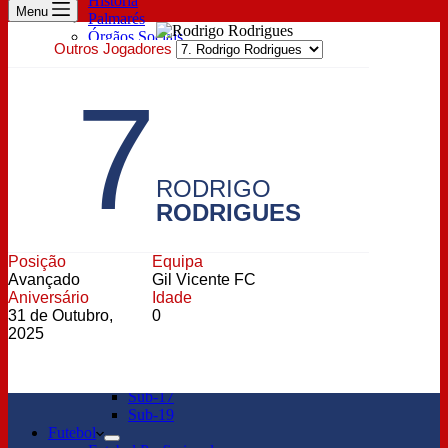
História
Menu
Palmarés
Órgãos Sociais
Outros Jogadores
Prestação de contas
Estatutos
7
Sócios
Descontos Exclusivos
Lugar Anual & Renovação
Inscrição de sócio
Pagamento de quotas
Bilheteira
RODRIGO
Parceiros
RODRIGUES
Patrocinador Principal
Technical Sponsor
Oficial Sponsor
Posição
Equipa
ESports
Avançado
Gil Vicente FC
Notícias
Aniversário
Idade
Profissional
31 de Outubro,
0
Feminino
2025
Notícias Sub-23
Formação
Sub-15
Sub-17
Sub-19
Futebol