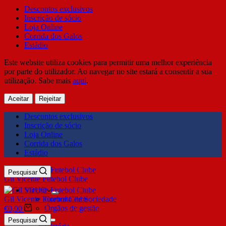
Descontos exclusivos
Inscrição de sócio
Loja Online
Corrida dos Galos
Estádio
Este website utiliza cookies para permitir uma melhor experiência
por parte do utilizador. Ao navegar no site estará a consentir a sua
utilização. Sabe mais
aqui
.
Aceitar
Rejeitar
Descontos exclusivos
Inscrição de sócio
Loja Online
Corrida dos Galos
Estádio
Pesquisar
Gil Vicente Futebol Clube
SDUQ
Gil Vicente Futebol Clube
Contrato de Sociedade
Órgãos de gestão
€
0,00
Clube
Pesquisar