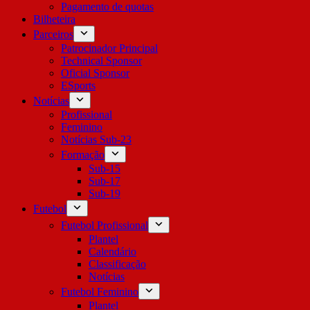
Pagamento de quotas
Bilheteira
Parceiros
Patrocinador Principal
Technical Sponsor
Oficial Sponsor
ESports
Notícias
Profissional
Feminino
Notícias Sub-23
Formação
Sub-15
Sub-17
Sub-19
Futebol
Futebol Profissional
Plantel
Calendário
Classificação
Notícias
Futebol Feminino
Plantel