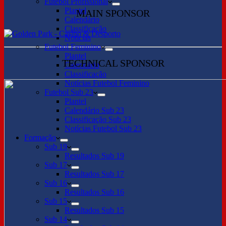
Futebol Profissional
Plantel
MAIN SPONSOR
Calendário
Classificação
Notícias
Futebol Feminino
Plantel
TECHNICAL SPONSOR
Calendário
Classificação
Notícias Futebol Feminino
Futebol Sub 23
Plantel
Calendário Sub 23
Classificação Sub 23
Notícias Futebol Sub 23
Formação
Sub 19
Resultados Sub 19
Sub 17
Resultados Sub 17
Sub 16
Resultados Sub 16
Sub 15
Resultados Sub 15
Sub 14