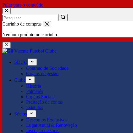
Pular para o conteúdo
No
Carrinho de compras
results
Nenhum produto no carrinho.
SDUQ
Contrato de Sociedade
Órgãos de gestão
Clube
História
Palmarés
Órgãos Sociais
Prestação de contas
Estatutos
Sócios
Descontos Exclusivos
Lugar Anual & Renovação
Inscrição de sócio