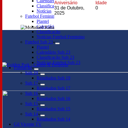
Calendário
Aniversário
Idade
Classificação
31 de Outubro,
0
Notícias
2025
Futebol Feminino
Plantel
Calendário
Classificação
Notícias Futebol Feminino
Futebol Sub 23
Plantel
Calendário Sub 23
Classificação Sub 23
Notícias Futebol Sub 23
Formação
Sub 19
Resultados Sub 19
Sub 17
Resultados Sub 17
Sub 16
Resultados Sub 16
Sub 15
Resultados Sub 15
Sub 14
Resultados Sub 14
Gil Vicente TV