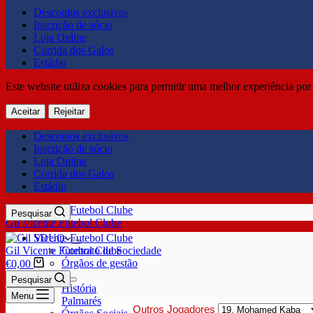
Descontos exclusivos
Inscrição de sócio
Loja Online
Corrida dos Galos
Estádio
Este website utiliza cookies para permitir uma melhor experiência por 
Aceitar
Rejeitar
Descontos exclusivos
Inscrição de sócio
Loja Online
Corrida dos Galos
Estádio
Pesquisar
Gil Vicente Futebol Clube
SDUQ
Gil Vicente Futebol Clube
Contrato de Sociedade
Órgãos de gestão
€
0,00
Clube
Pesquisar
História
Menu
Palmarés
Outros Jogadores