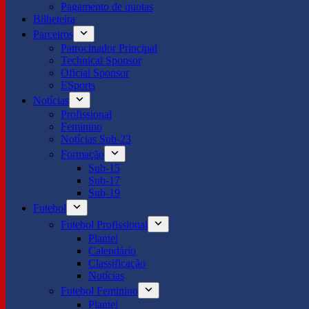
Pagamento de quotas
Bilheteira
Parceiros
Patrocinador Principal
Technical Sponsor
Oficial Sponsor
ESports
Notícias
Profissional
Feminino
Notícias Sub-23
Formação
Sub-15
Sub-17
Sub-19
Futebol
Futebol Profissional
Plantel
Calendário
Classificação
Notícias
Futebol Feminino
Plantel