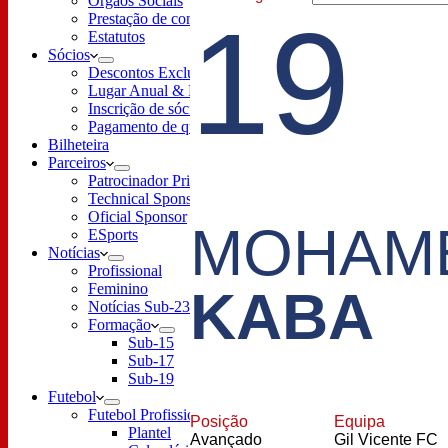
Órgãos Sociais
19
Prestação de contas
Estatutos
Sócios
Descontos Exclusivos
Lugar Anual & Renovação
Inscrição de sócio
Pagamento de quotas
Bilheteira
Parceiros
Patrocinador Principal
Technical Sponsor
Oficial Sponsor
MOHAM
ESports
Notícias
Profissional
Feminino
KABA
Notícias Sub-23
Formação
Sub-15
Sub-17
Sub-19
Futebol
Futebol Profissional
Posição
Equipa
Plantel
Avançado
Gil Vicente FC