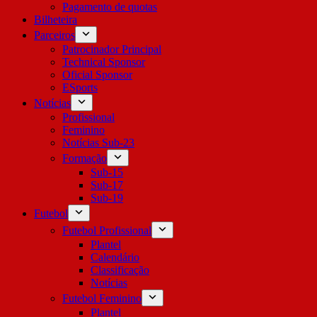
Pagamento de quotas
Bilheteira
Parceiros
Patrocinador Principal
Technical Sponsor
Oficial Sponsor
ESports
Notícias
Profissional
Feminino
Notícias Sub-23
Formação
Sub-15
Sub-17
Sub-19
Futebol
Futebol Profissional
Plantel
Calendário
Classificação
Notícias
Futebol Feminino
Plantel