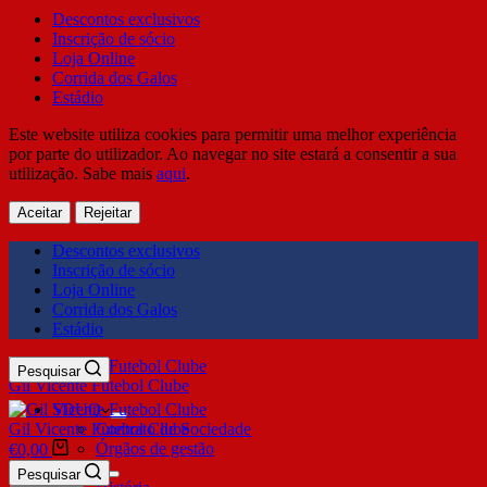
Descontos exclusivos
Inscrição de sócio
Loja Online
Corrida dos Galos
Estádio
Este website utiliza cookies para permitir uma melhor experiência
por parte do utilizador. Ao navegar no site estará a consentir a sua
utilização. Sabe mais
aqui
.
Aceitar
Rejeitar
Descontos exclusivos
Inscrição de sócio
Loja Online
Corrida dos Galos
Estádio
Pesquisar
Gil Vicente Futebol Clube
SDUQ
Gil Vicente Futebol Clube
Contrato de Sociedade
Órgãos de gestão
€
0,00
Clube
Pesquisar