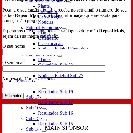
Futebol Profissional
Plantel
Peça já o seu cartão digital, e receba no seu email o número do seu
Calendário
cartão
Repsol Mais
, com toda a informação que necessita para
Classificação
começar já a poupar.
Notícias
Futebol Feminino
Esperamos que os benefícios e vantagens do cartão
Repsol Mais
,
Plantel
sejam da sua inteira satisfação.
Calendário
Classificação
O seu nome
Notícias Futebol Feminino
Futebol Sub 23
Plantel
O seu email
Calendário Sub 23
Classificação Sub 23
Notícias Futebol Sub 23
Número de Cartão de Sócio
Formação
Sub 19
Resultados Sub 19
Sub 17
Resultados Sub 17
Sub 16
Resultados Sub 16
Sub 15
Resultados Sub 15
MAIN SPONSOR
Sub 14