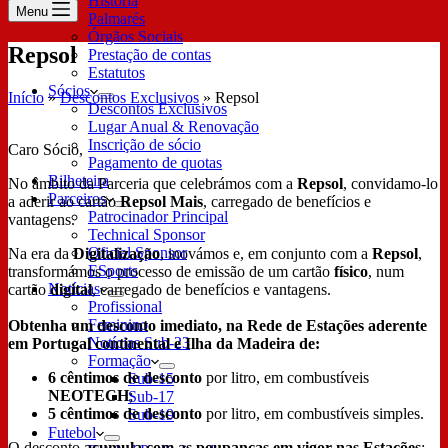
História
Menu
Palmarés
Órgãos Sociais
Repsol
Prestação de contas
Estatutos
Sócios
Início
»
Descontos Exclusivos
»
Repsol
Descontos Exclusivos
Lugar Anual & Renovação
Inscrição de sócio
Caro Sócio,
Pagamento de quotas
Bilheteira
No âmbito da Parceria que celebrámos com a
Repsol
, convidamo-lo
Parceiros
a aderir ao cartão
Repsol Mais
, carregado de benefícios e
Patrocinador Principal
vantagens.
Technical Sponsor
Oficial Sponsor
Na era da
Digitalização
, inovámos e, em conjunto com a
Repsol
,
ESports
transformámos o processo de emissão de um cartão
físico
, num
Notícias
cartão
digital
, carregado de benefícios e vantagens.
Profissional
Feminino
Obtenha um desconto imediato, na Rede de Estações aderente
Notícias Sub-23
em Portugal continental e Ilha da Madeira de:
Formação
6 cêntimos de desconto
por litro, em combustíveis
Sub-15
NEOTECH
;
Sub-17
5 cêntimos de desconto
por litro, em combustíveis simples.
Sub-19
Futebol
O desconto
acumula com as poupanças em vigor nas Estações
;