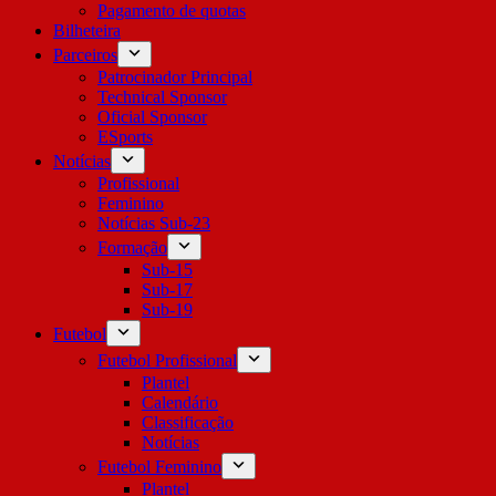
Pagamento de quotas
Bilheteira
Parceiros
Patrocinador Principal
Technical Sponsor
Oficial Sponsor
ESports
Notícias
Profissional
Feminino
Notícias Sub-23
Formação
Sub-15
Sub-17
Sub-19
Futebol
Futebol Profissional
Plantel
Calendário
Classificação
Notícias
Futebol Feminino
Plantel