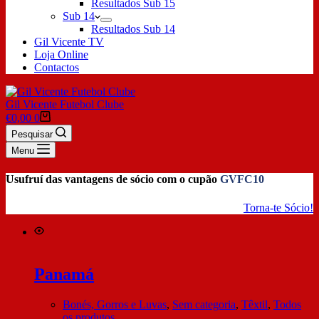
Resultados Sub 15
Sub 14
Resultados Sub 14
Gil Vicente TV
Loja Online
Contactos
Gil Vicente Futebol Clube
€
0,00
0
Pesquisar
Menu
Usufruí das vantagens de sócio com o cupão
GVFC10
Torna-te Sócio!
Panamá
Bonés, Gorros e Luvas
,
Sem categoria
,
Têxtil
,
Todos
os produtos