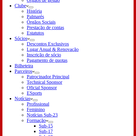
Órgãos de gestão
Clube
História
Palmarés
Órgãos Sociais
Prestação de contas
Estatutos
Sócios
Descontos Exclusivos
Lugar Anual & Renovação
Inscrição de sócio
Pagamento de quotas
Bilheteira
Parceiros
Patrocinador Principal
Technical Sponsor
Oficial Sponsor
ESports
Notícias
Profissional
Feminino
Notícias Sub-23
Formação
Sub-15
Sub-17