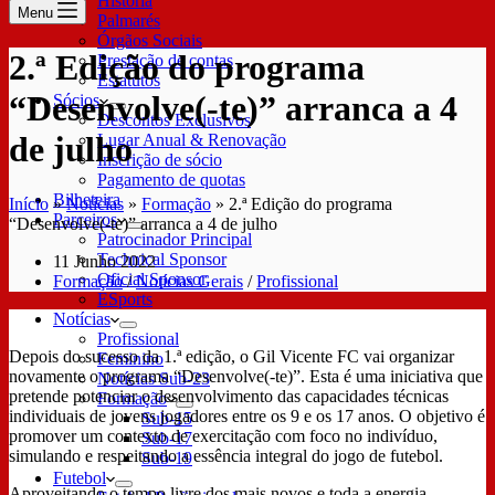
História
Menu
Palmarés
Órgãos Sociais
2.ª Edição do programa
Prestação de contas
Estatutos
“Desenvolve(-te)” arranca a 4
Sócios
Descontos Exclusivos
de julho
Lugar Anual & Renovação
Inscrição de sócio
Pagamento de quotas
Bilheteira
Início
»
Notícias
»
Formação
»
2.ª Edição do programa
Parceiros
“Desenvolve(-te)” arranca a 4 de julho
Patrocinador Principal
Technical Sponsor
11 Junho 2022
Oficial Sponsor
Formação
/
Notícias Gerais
/
Profissional
ESports
Notícias
Profissional
Depois do sucesso da 1.ª edição, o Gil Vicente FC vai organizar
Feminino
novamente o programa “Desenvolve(-te)”. Esta é uma iniciativa que
Notícias Sub-23
pretende potenciar o desenvolvimento das capacidades técnicas
Formação
individuais de jovens jogadores entre os 9 e os 17 anos. O objetivo é
Sub-15
promover um contexto de exercitação com foco no indivíduo,
Sub-17
simulando e respeitando a essência integral do jogo de futebol.
Sub-19
Futebol
Aproveitando o tempo livre dos mais novos e toda a energia