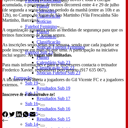
Futebol Profissional
acumulada, o programa de treinos decorrerá entre 4 e 29 de julho
Plantel
(de segunda a sexta-feira) no período da manhã (entre as 10h e as
Calendário
12h), no Campo de Jogos de São Martinho (Vila Frescaínha São
Classificação
Martinho, Barcelos).
Notícias
Futebol Feminino
A organização garantirá todas as medidas de segurança para que os
Plantel
treinos funcionem de forma segura.
Calendário
Classificação
As inscrições serão feitas por semana, sendo que cada jogador se
Notícias Futebol Feminino
pode inscrever em mais do que uma. A participação na iniciativa
Futebol Sub 23
inclui seguro.
As vagas são limitadas.
Plantel
Calendário Sub 23
Para mais informações e para te inscreveres contacta o treinador
Classificação Sub 23
Frederico Xavier, responsável pelo projeto (917 635 067).
Notícias Futebol Sub 23
Formação
A iniciativa está aberta a jogadores do Gil Vicente FC e a jogadores
Sub 19
externos.
Resultados Sub 19
Sub 17
Inscreve-te e desenvolve-te!
Resultados Sub 17
Sub 16
Resultados Sub 16
Sub 15
Resultados Sub 15
Sub 14