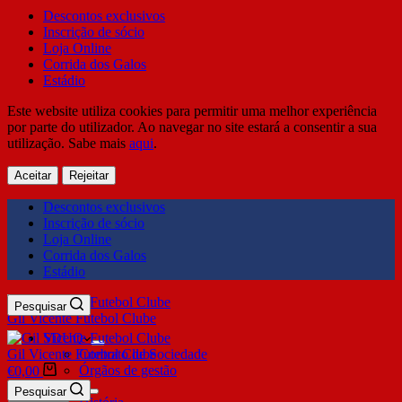
Descontos exclusivos
Inscrição de sócio
Loja Online
Corrida dos Galos
Estádio
Este website utiliza cookies para permitir uma melhor experiência
por parte do utilizador. Ao navegar no site estará a consentir a sua
utilização. Sabe mais
aqui
.
Aceitar
Rejeitar
Descontos exclusivos
Inscrição de sócio
Loja Online
Corrida dos Galos
Estádio
Pesquisar
Gil Vicente Futebol Clube
SDUQ
Gil Vicente Futebol Clube
Contrato de Sociedade
Órgãos de gestão
€
0,00
Clube
Pesquisar