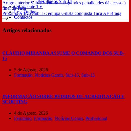
Resultados Sub 14
Artigo
anterior
Sub-17: vitória nas grandes penalidades dá acesso à
Gil Vicente TV
final da Taça
Loja Online
Próximo
Artigo
Sub-17: equipa Gilista conquista Taça AF Braga
Contactos
Artigos relacionados
CLÁUDIO MIRANDA ASSUME O COMANDO DOS SUB-
15
5 de Agosto, 2026
Formação
,
Notícias Gerais
,
Sub-15
,
Sub-15
INFORMAÇÃO SOBRE PEDIDOS DE ACREDITAÇÃO E
SCOUTING
4 de Agosto, 2026
Feminino
,
Formação
,
Notícias Gerais
,
Profissional