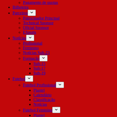
Pagamento de quotas
Bilheteira
Parceiros
Patrocinador Principal
Technical Sponsor
Oficial Sponsor
ESports
Notícias
Profissional
Feminino
Notícias Sub-23
Formação
Sub-15
Sub-17
Sub-19
Futebol
Futebol Profissional
Plantel
Calendário
Classificação
Notícias
Futebol Feminino
Plantel