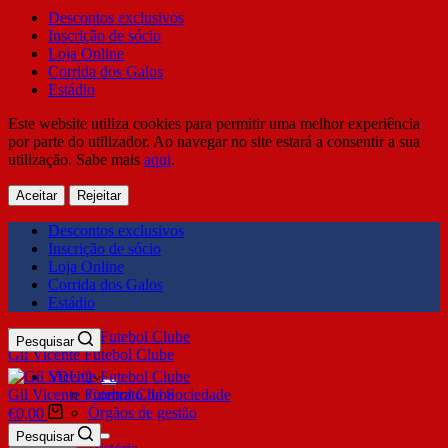
Descontos exclusivos
Inscrição de sócio
Loja Online
Corrida dos Galos
Estádio
Este website utiliza cookies para permitir uma melhor experiência
por parte do utilizador. Ao navegar no site estará a consentir a sua
utilização. Sabe mais
aqui
.
Aceitar
Rejeitar
Descontos exclusivos
Inscrição de sócio
Loja Online
Corrida dos Galos
Estádio
Pesquisar
Gil Vicente Futebol Clube
SDUQ
Gil Vicente Futebol Clube
Contrato de Sociedade
Órgãos de gestão
€
0,00
Clube
Pesquisar