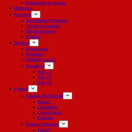
Pagamento de quotas
Bilheteira
Parceiros
Patrocinador Principal
Technical Sponsor
Oficial Sponsor
ESports
Notícias
Profissional
Feminino
Notícias Sub-23
Formação
Sub-15
Sub-17
Sub-19
Futebol
Futebol Profissional
Plantel
Calendário
Classificação
Notícias
Futebol Feminino
Plantel