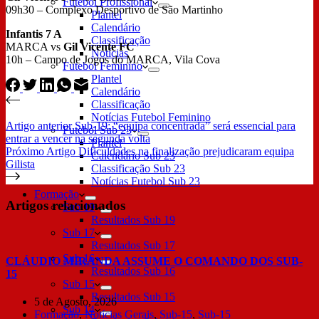
Futebol Profissional
09h30 – Complexo Desportivo de São Martinho
Plantel
Calendário
Infantis 7 A
Classificação
MARCA vs
Gil Vicente FC
Notícias
10h – Campo de Jogos do MARCA, Vila Cova
Futebol Feminino
Plantel
Calendário
Classificação
Notícias Futebol Feminino
Artigo
anterior
Sub-19: “equipa concentrada” será essencial para
Futebol Sub 23
entrar a vencer na segunda volta
Plantel
Próximo
Artigo
Dificuldades na finalização prejudicaram equipa
Calendário Sub 23
Gilista
Classificação Sub 23
Notícias Futebol Sub 23
Formação
Artigos relacionados
Sub 19
Resultados Sub 19
Sub 17
Resultados Sub 17
Sub 16
CLÁUDIO MIRANDA ASSUME O COMANDO DOS SUB-
Resultados Sub 16
15
Sub 15
Resultados Sub 15
5 de Agosto, 2026
Sub 14
Formação
,
Notícias Gerais
,
Sub-15
,
Sub-15