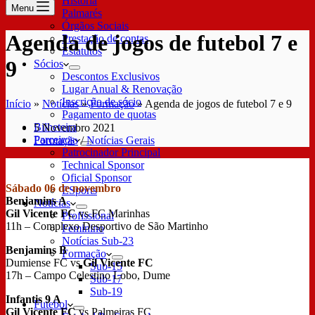
História
Menu
Palmarés
Órgãos Sociais
Agenda de jogos de futebol 7 e
Prestação de contas
Estatutos
9
Sócios
Descontos Exclusivos
Lugar Anual & Renovação
Inscrição de sócio
Início
»
Notícias
»
Formação
»
Agenda de jogos de futebol 7 e 9
Pagamento de quotas
Bilheteira
5 Novembro 2021
Parceiros
Formação
/
Notícias Gerais
Patrocinador Principal
Technical Sponsor
Oficial Sponsor
Sábado 06 de novembro
ESports
Benjamins A
Notícias
Gil Vicente FC
vs FC Marinhas
Profissional
11h – Complexo Desportivo de São Martinho
Feminino
Notícias Sub-23
Benjamins B
Formação
Dumiense FC vs
Gil Vicente FC
Sub-15
17h – Campo Celestino Lobo, Dume
Sub-17
Sub-19
Infantis 9 A
Futebol
Gil Vicente FC
vs Palmeiras FC