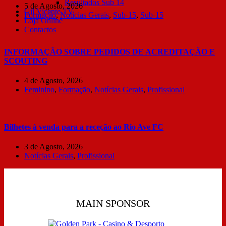
Resultados Sub 14
5 de Agosto, 2026
Gil Vicente TV
Formação
,
Notícias Gerais
,
Sub-15
,
Sub-15
Loja Online
Contactos
INFORMAÇÃO SOBRE PEDIDOS DE ACREDITAÇÃO E
SCOUTING
4 de Agosto, 2026
Feminino
,
Formação
,
Notícias Gerais
,
Profissional
Bilhetes à venda para a receção ao Rio Ave FC
3 de Agosto, 2026
Notícias Gerais
,
Profissional
MAIN SPONSOR