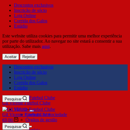
Descontos exclusivos
Inscrição de sócio
Loja Online
Corrida dos Galos
Estádio
Este website utiliza cookies para permitir uma melhor experiência
por parte do utilizador. Ao navegar no site estará a consentir a sua
utilização. Sabe mais
aqui
.
Aceitar
Rejeitar
Descontos exclusivos
Inscrição de sócio
Loja Online
Corrida dos Galos
Estádio
Pesquisar
Gil Vicente Futebol Clube
SDUQ
Gil Vicente Futebol Clube
Contrato de Sociedade
Órgãos de gestão
€
0,00
Clube
Pesquisar