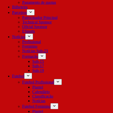
Pagamento de quotas
Bilheteira
Parceiros
Patrocinador Principal
Technical Sponsor
Oficial Sponsor
ESports
Notícias
Profissional
Feminino
Notícias Sub-23
Formação
Sub-15
Sub-17
Sub-19
Futebol
Futebol Profissional
Plantel
Calendário
Classificação
Notícias
Futebol Feminino
Plantel