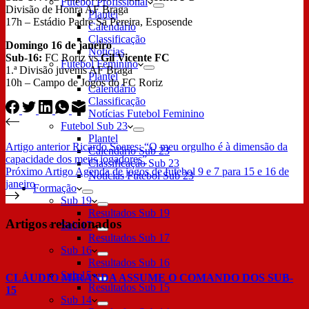
Futebol Profissional
Divisão de Honra AF Braga
Plantel
17h – Estádio Padre Sá Pereira, Esposende
Calendário
Classificação
Domingo 16 de janeiro
Notícias
Sub-16:
FC Roriz vs
Gil Vicente FC
Futebol Feminino
1.ª Divisão juvenis AF Braga
Plantel
10h – Campo de Jogos do FC Roriz
Calendário
Classificação
Notícias Futebol Feminino
Futebol Sub 23
Plantel
Artigo
anterior
Ricardo Soares: “O meu orgulho é à dimensão da
Calendário Sub 23
capacidade dos meus jogadores”
Classificação Sub 23
Próximo
Artigo
Agenda de jogos de futebol 9 e 7 para 15 e 16 de
Notícias Futebol Sub 23
janeiro
Formação
Sub 19
Resultados Sub 19
Artigos relacionados
Sub 17
Resultados Sub 17
Sub 16
Resultados Sub 16
Sub 15
CLÁUDIO MIRANDA ASSUME O COMANDO DOS SUB-
Resultados Sub 15
15
Sub 14