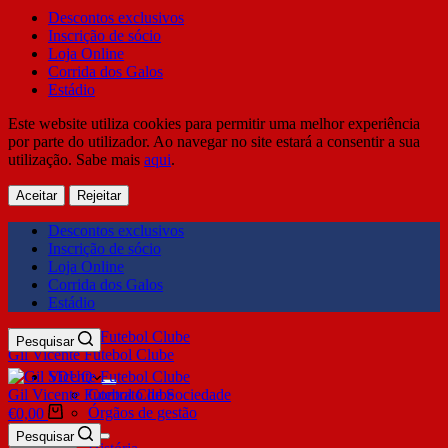
Descontos exclusivos
Inscrição de sócio
Loja Online
Corrida dos Galos
Estádio
Este website utiliza cookies para permitir uma melhor experiência
por parte do utilizador. Ao navegar no site estará a consentir a sua
utilização. Sabe mais
aqui
.
Aceitar
Rejeitar
Descontos exclusivos
Inscrição de sócio
Loja Online
Corrida dos Galos
Estádio
Pesquisar
Gil Vicente Futebol Clube
SDUQ
Gil Vicente Futebol Clube
Contrato de Sociedade
Órgãos de gestão
€
0,00
Clube
Pesquisar