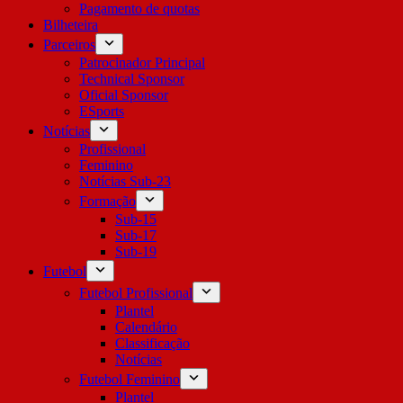
Pagamento de quotas
Bilheteira
Parceiros
Patrocinador Principal
Technical Sponsor
Oficial Sponsor
ESports
Notícias
Profissional
Feminino
Notícias Sub-23
Formação
Sub-15
Sub-17
Sub-19
Futebol
Futebol Profissional
Plantel
Calendário
Classificação
Notícias
Futebol Feminino
Plantel