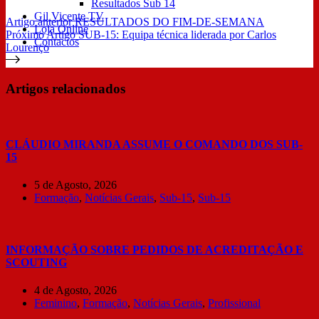
Resultados Sub 14
Gil Vicente TV
Artigo
anterior
RESULTADOS DO FIM-DE-SEMANA
Loja Online
Próximo
Artigo
SUB-15: Equipa técnica liderada por Carlos
Contactos
Lourenço
Artigos relacionados
CLÁUDIO MIRANDA ASSUME O COMANDO DOS SUB-
15
5 de Agosto, 2026
Formação
,
Notícias Gerais
,
Sub-15
,
Sub-15
INFORMAÇÃO SOBRE PEDIDOS DE ACREDITAÇÃO E
SCOUTING
4 de Agosto, 2026
Feminino
,
Formação
,
Notícias Gerais
,
Profissional