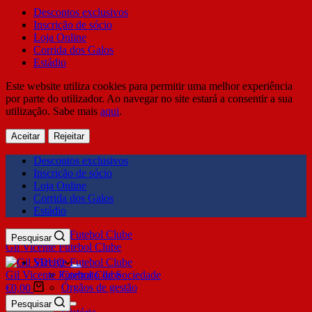
Descontos exclusivos
Inscrição de sócio
Loja Online
Corrida dos Galos
Estádio
Este website utiliza cookies para permitir uma melhor experiência
por parte do utilizador. Ao navegar no site estará a consentir a sua
utilização. Sabe mais
aqui
.
Aceitar
Rejeitar
Descontos exclusivos
Inscrição de sócio
Loja Online
Corrida dos Galos
Estádio
Pesquisar
Gil Vicente Futebol Clube
SDUQ
Gil Vicente Futebol Clube
Contrato de Sociedade
Órgãos de gestão
€
0,00
Clube
Pesquisar