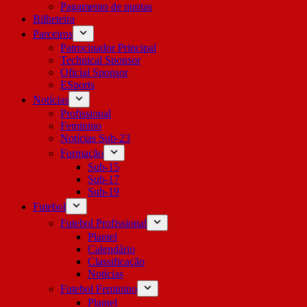
Pagamento de quotas
Bilheteira
Parceiros
Patrocinador Principal
Technical Sponsor
Oficial Sponsor
ESports
Notícias
Profissional
Feminino
Notícias Sub-23
Formação
Sub-15
Sub-17
Sub-19
Futebol
Futebol Profissional
Plantel
Calendário
Classificação
Notícias
Futebol Feminino
Plantel