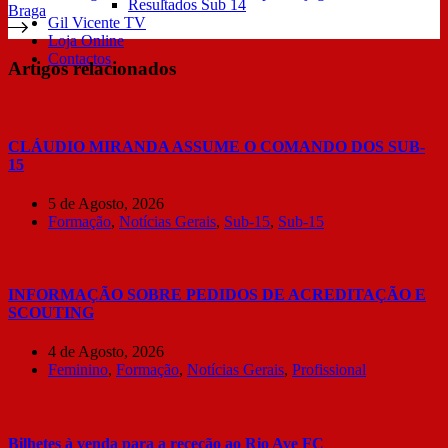
Resultados Sub 14
Braga
Gil Vicente TV
Loja Online
Contactos
Artigos relacionados
CLÁUDIO MIRANDA ASSUME O COMANDO DOS SUB-
15
5 de Agosto, 2026
Formação
,
Notícias Gerais
,
Sub-15
,
Sub-15
INFORMAÇÃO SOBRE PEDIDOS DE ACREDITAÇÃO E
SCOUTING
4 de Agosto, 2026
Feminino
,
Formação
,
Notícias Gerais
,
Profissional
Bilhetes à venda para a receção ao Rio Ave FC