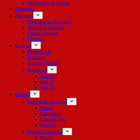
Pagamento de quotas
Bilheteira
Parceiros
Patrocinador Principal
Technical Sponsor
Oficial Sponsor
ESports
Notícias
Profissional
Feminino
Notícias Sub-23
Formação
Sub-15
Sub-17
Sub-19
Futebol
Futebol Profissional
Plantel
Calendário
Classificação
Notícias
Futebol Feminino
Plantel