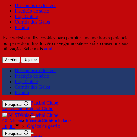
Descontos exclusivos
Inscrição de sócio
Loja Online
Corrida dos Galos
Estádio
Este website utiliza cookies para permitir uma melhor experiência
por parte do utilizador. Ao navegar no site estará a consentir a sua
utilização. Sabe mais
aqui
.
Aceitar
Rejeitar
Descontos exclusivos
Inscrição de sócio
Loja Online
Corrida dos Galos
Estádio
Pesquisar
Gil Vicente Futebol Clube
SDUQ
Gil Vicente Futebol Clube
Contrato de Sociedade
Órgãos de gestão
€
0,00
Clube
Pesquisar