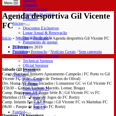
História
Menu
Palmarés
Órgãos Sociais
Agenda desportiva Gil Vicente
Prestação de contas
Estatutos
FC
Sócios
Descontos Exclusivos
Lugar Anual & Renovação
Inscrição de sócio
Início
»
Notícias
»
Feminino
»
Agenda desportiva Gil Vicente FC
Pagamento de quotas
Bilheteira
21 Fevereiro 2019
Parceiros
Feminino
/
Formação
/
Notícias Gerais
/
Sem categoria
Patrocinador Principal
Technical Sponsor
Oficial Sponsor
Sábado (23 fevereiro):
ESports
Camp. Nacional Juniores Apuramento Campeão | FC Porto vs Gil
Notícias
Vicente FC (15h – Centro de Treinos do Olival)
Profissional
Div. Honra AF Braga Iniciados | Lomarense GC vs Gil Vicente FC
Feminino
(15h30 – Campo Augusto Macedo, Lomar, Braga)
Notícias Sub-23
Camp. Benjamins AF Braga Série B | Gil Vicente FC vs FC
Formação
Marinhas (11h – Parque de Jogos do FC Roriz)
Sub-15
Camp. Infantis Fut 7 AF Braga | Gil Vicente FC vs Marinhas FC
Sub-17
(9h30 – Parque de Jogos do FC Roriz)
Sub-19
Futebol
Domingo (24 fevereiro):