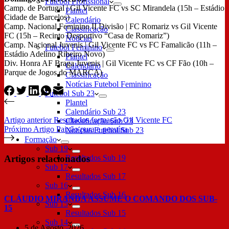
Futebol Profissional
Camp. de Portugal | Gil Vicente FC vs SC Mirandela (15h – Estádio
Plantel
Cidade de Barcelos)
Calendário
Camp. Nacional Feminino II Divisão | FC Romariz vs Gil Vicente
Classificação
FC (15h – Recinto Desportivo “Casa de Romariz”)
Notícias
Camp. Nacional Juvenis | Gil Vicente FC vs FC Famalicão (11h –
Futebol Feminino
Estádio Adelino Ribeiro Novo)
Plantel
Div. Honra AF Braga Juvenis | Gil Vicente FC vs CF Fão (10h –
Calendário
Parque de Jogos do MARCA)
Classificação
Notícias Futebol Feminino
Futebol Sub 23
Plantel
Calendário Sub 23
Artigo
anterior
Resultados formação Gil Vicente FC
Classificação Sub 23
Próximo
Artigo
Paixão pura e genuína
Notícias Futebol Sub 23
Formação
Sub 19
Artigos relacionados
Resultados Sub 19
Sub 17
Resultados Sub 17
Sub 16
Resultados Sub 16
CLÁUDIO MIRANDA ASSUME O COMANDO DOS SUB-
Sub 15
15
Resultados Sub 15
Sub 14
5 de Agosto, 2026