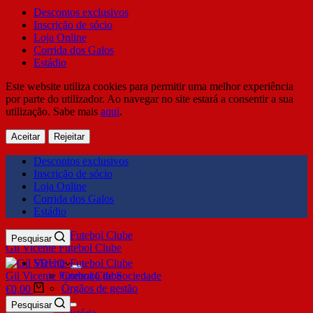
Descontos exclusivos
Inscrição de sócio
Loja Online
Corrida dos Galos
Estádio
Este website utiliza cookies para permitir uma melhor experiência
por parte do utilizador. Ao navegar no site estará a consentir a sua
utilização. Sabe mais
aqui
.
Aceitar
Rejeitar
Descontos exclusivos
Inscrição de sócio
Loja Online
Corrida dos Galos
Estádio
Pesquisar
Gil Vicente Futebol Clube
SDUQ
Gil Vicente Futebol Clube
Contrato de Sociedade
Órgãos de gestão
€
0,00
Clube
Pesquisar