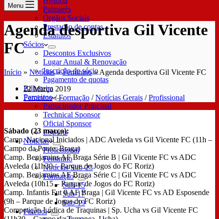
História
Menu
Palmarés
Órgãos Sociais
Agenda desportiva Gil Vicente
Prestação de contas
Estatutos
FC
Sócios
Descontos Exclusivos
Lugar Anual & Renovação
Inscrição de sócio
Início
»
Notícias
»
Feminino
»
Agenda desportiva Gil Vicente FC
Pagamento de quotas
Bilheteira
22 Março 2019
Parceiros
Feminino
/
Formação
/
Notícias Gerais
/
Profissional
Patrocinador Principal
Technical Sponsor
Oficial Sponsor
Sábado (23 março):
ESports
Camp. Nacional Iniciados | ADC Aveleda vs Gil Vicente FC (11h –
Notícias
Campo da Ponte, Braga)
Profissional
Camp. Benjamins AF Braga Série B | Gil Vicente FC vs ADC
Feminino
Aveleda (11h30 – Parque de Jogos do FC Roriz)
Notícias Sub-23
Camp. Benjamins AF Braga Série C | Gil Vicente FC vs ADC
Formação
Aveleda (10h15 – Parque de Jogos do FC Roriz)
Sub-15
Camp. Infantis Fut 9 AF Braga | Gil Vicente FC vs AD Esposende
Sub-17
(9h – Parque de Jogos do FC Roriz)
Sub-19
Competição Lúdica de Traquinas | Sp. Ucha vs Gil Vicente FC
Futebol
(11h30 – Campo da Tamanca, Ucha)