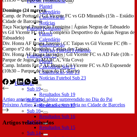
Futebol Profissional
Plantel
Domingo (24 março):
Calendário
Camp. de Portugal | Gil Vicente FC vs GD Mirandês (15h – Estádio
Classificação
Cidade de Barcelos)
Notícias
Taça Nacional Promoção Feminina | Águias Negras de Tabuadelo
Futebol Feminino
vs Gil Vicente FC (15 – Complexo Desportivo do Águias Negras de
Plantel
Tabuadelo)
Calendário
Div. Honra AF Braga Juvenis | CC Taipas vs Gil Vicente FC (9h –
Classificação
Campo nº2 do Montinho, Caldas das Taipas)
Notícias Futebol Feminino
Div. Honra AF Braga Iniciados | Gil Vicente FC vs AD Fafe (10h –
Futebol Sub 23
Parque de Jogos do MARCA, Vila Cova)
Plantel
Camp. Infantis Fut 7 AF Braga | Gil Vicente FC vs AD Esposende
Calendário Sub 23
(10h30 – Parque de Jogos do FC Roriz)
Classificação Sub 23
Notícias Futebol Sub 23
Formação
Sub 19
Resultados Sub 19
Artigo
anterior
Plantel sénior surpreendido no Dia do Pai
Sub 17
Próximo
Artigo
Tarde de sol com vitória no Cidade de Barcelos
Resultados Sub 17
Sub 16
Resultados Sub 16
Artigos relacionados
Sub 15
Resultados Sub 15
Sub 14