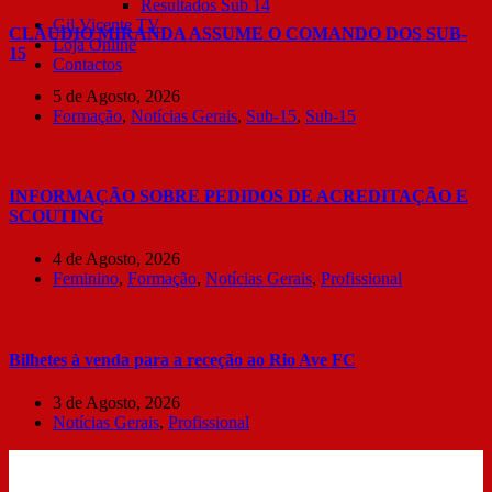
Resultados Sub 14
Gil Vicente TV
CLÁUDIO MIRANDA ASSUME O COMANDO DOS SUB-
Loja Online
15
Contactos
5 de Agosto, 2026
Formação
,
Notícias Gerais
,
Sub-15
,
Sub-15
INFORMAÇÃO SOBRE PEDIDOS DE ACREDITAÇÃO E
SCOUTING
4 de Agosto, 2026
Feminino
,
Formação
,
Notícias Gerais
,
Profissional
Bilhetes à venda para a receção ao Rio Ave FC
3 de Agosto, 2026
Notícias Gerais
,
Profissional