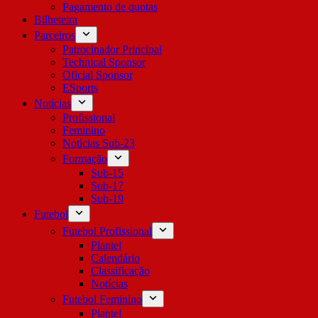
Pagamento de quotas
Bilheteira
Parceiros
Patrocinador Principal
Technical Sponsor
Oficial Sponsor
ESports
Notícias
Profissional
Feminino
Notícias Sub-23
Formação
Sub-15
Sub-17
Sub-19
Futebol
Futebol Profissional
Plantel
Calendário
Classificação
Notícias
Futebol Feminino
Plantel