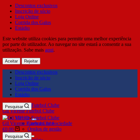
Descontos exclusivos
Inscrição de sócio
Loja Online
Corrida dos Galos
Estádio
Este website utiliza cookies para permitir uma melhor experiência
por parte do utilizador. Ao navegar no site estará a consentir a sua
utilização. Sabe mais
aqui
.
Aceitar
Rejeitar
Descontos exclusivos
Inscrição de sócio
Loja Online
Corrida dos Galos
Estádio
Pesquisar
Gil Vicente Futebol Clube
SDUQ
Gil Vicente Futebol Clube
Contrato de Sociedade
Órgãos de gestão
€
0,00
Clube
Pesquisar