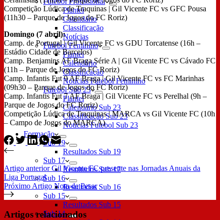
Futebol Profissional
Competição Lúdica de Traquinas | Gil Vicente FC vs GFC Pousa
Plantel
(11h30 – Parque de Jogos do FC Roriz)
Calendário
Classificação
Domingo (7 abril):
Notícias
Camp. de Portugal | Gil Vicente FC vs GDU Torcatense (16h –
Futebol Feminino
Estádio Cidade de Barcelos)
Plantel
Camp. Benjamins AF Braga Série A | Gil Vicente FC vs Cávado FC
Calendário
(11h – Parque de Jogos do FC Roriz)
Classificação
Camp. Infantis Fut 9 AF Braga | Gil Vicente FC vs FC Marinhas
Notícias Futebol Feminino
(09h30 – Parque de Jogos do FC Roriz)
Futebol Sub 23
Camp. Infantis Fut 7 AF Braga | Gil Vicente FC vs Perelhal (9h –
Plantel
Parque de Jogos do FC Roriz)
Calendário Sub 23
Competição Lúdica de Traquinas | MARCA vs Gil Vicente FC (10h
Classificação Sub 23
– Campo de Jogos do MARCA)
Notícias Futebol Sub 23
Formação
Sub 19
Resultados Sub 19
Sub 17
Artigo
anterior
Gil Vicente FC presente nas Jornadas Anuais da
Resultados Sub 17
Liga Portugal
Sub 16
Próximo
Artigo
Nota de Pesar
Resultados Sub 16
Sub 15
Resultados Sub 15
Artigos relacionados
Sub 14