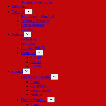
Pagamento de quotas
Bilheteira
Parceiros
Patrocinador Principal
Technical Sponsor
Oficial Sponsor
ESports
Notícias
Profissional
Feminino
Notícias Sub-23
Formação
Sub-15
Sub-17
Sub-19
Futebol
Futebol Profissional
Plantel
Calendário
Classificação
Notícias
Futebol Feminino
Plantel