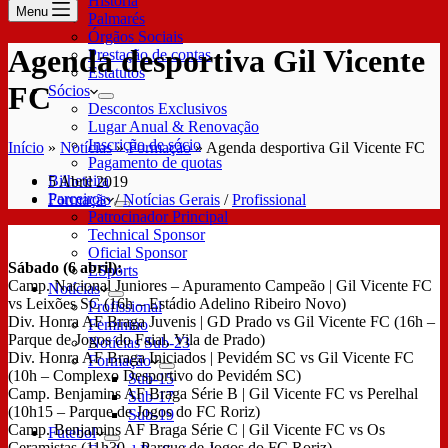
História
Menu
Palmarés
Órgãos Sociais
Agenda desportiva Gil Vicente
Prestação de contas
Estatutos
FC
Sócios
Descontos Exclusivos
Lugar Anual & Renovação
Inscrição de sócio
Início
»
Notícias
»
Formação
»
Agenda desportiva Gil Vicente FC
Pagamento de quotas
Bilheteira
5 Abril 2019
Parceiros
Formação
/
Notícias Gerais
/
Profissional
Patrocinador Principal
Technical Sponsor
Oficial Sponsor
Sábado (6 abril):
ESports
Camp. Nacional Juniores – Apuramento Campeão | Gil Vicente FC
Notícias
vs Leixões SC (16h – Estádio Adelino Ribeiro Novo)
Profissional
Div. Honra AF Braga Juvenis | GD Prado vs Gil Vicente FC (16h –
Feminino
Parque de Jogos do Faial, Vila de Prado)
Notícias Sub-23
Div. Honra AF Braga Iniciados | Pevidém SC vs Gil Vicente FC
Formação
(10h – Complexo Desportivo do Pevidém SC)
Sub-15
Camp. Benjamins AF Braga Série B | Gil Vicente FC vs Perelhal
Sub-17
(10h15 – Parque de Jogos do FC Roriz)
Sub-19
Camp. Benjamins AF Braga Série C | Gil Vicente FC vs Os
Futebol
Ceramistas (11h30 – Parque de Jogos do FC Roriz)