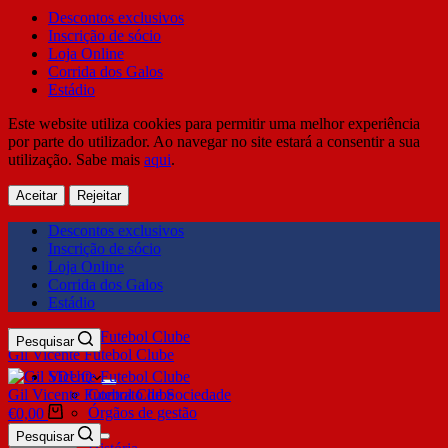
Descontos exclusivos
Inscrição de sócio
Loja Online
Corrida dos Galos
Estádio
Este website utiliza cookies para permitir uma melhor experiência
por parte do utilizador. Ao navegar no site estará a consentir a sua
utilização. Sabe mais
aqui
.
Aceitar
Rejeitar
Descontos exclusivos
Inscrição de sócio
Loja Online
Corrida dos Galos
Estádio
Pesquisar
Gil Vicente Futebol Clube
SDUQ
Gil Vicente Futebol Clube
Contrato de Sociedade
Órgãos de gestão
€
0,00
Clube
Pesquisar