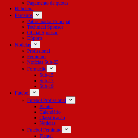
Pagamento de quotas
Bilheteira
Parceiros
Patrocinador Principal
Technical Sponsor
Oficial Sponsor
ESports
Notícias
Profissional
Feminino
Notícias Sub-23
Formação
Sub-15
Sub-17
Sub-19
Futebol
Futebol Profissional
Plantel
Calendário
Classificação
Notícias
Futebol Feminino
Plantel