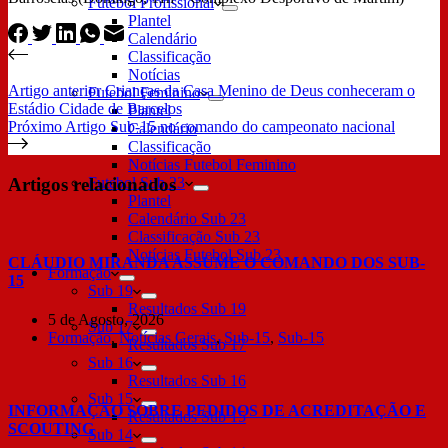
Futebol Profissional
Plantel
Calendário
Classificação
Notícias
Artigo
anterior
Crianças da Casa Menino de Deus conheceram o
Futebol Feminino
Estádio Cidade de Barcelos
Plantel
Próximo
Artigo
Sub-15 no comando do campeonato nacional
Calendário
Classificação
Notícias Futebol Feminino
Artigos relacionados
Futebol Sub 23
Plantel
Calendário Sub 23
Classificação Sub 23
Notícias Futebol Sub 23
CLÁUDIO MIRANDA ASSUME O COMANDO DOS SUB-
Formação
15
Sub 19
Resultados Sub 19
5 de Agosto, 2026
Sub 17
Formação
,
Notícias Gerais
,
Sub-15
,
Sub-15
Resultados Sub 17
Sub 16
Resultados Sub 16
Sub 15
INFORMAÇÃO SOBRE PEDIDOS DE ACREDITAÇÃO E
Resultados Sub 15
SCOUTING
Sub 14