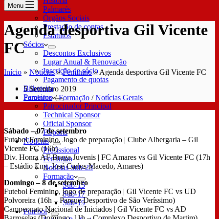
História
Menu
Palmarés
Órgãos Sociais
Agenda desportiva Gil Vicente
Prestação de contas
Estatutos
FC
Sócios
Descontos Exclusivos
Lugar Anual & Renovação
Inscrição de sócio
Início
»
Notícias
»
Feminino
»
Agenda desportiva Gil Vicente FC
Pagamento de quotas
Bilheteira
5 Setembro 2019
Parceiros
Feminino
/
Formação
/
Notícias Gerais
Patrocinador Principal
Technical Sponsor
Oficial Sponsor
Sábado – 07 de setembro
ESports
Futebol Feminino, Jogo de preparação | Clube Albergaria – Gil
Notícias
Vicente FC (16h)
Profissional
Div. Honra AF Braga Juvenis | FC Amares vs Gil Vicente FC (17h
Feminino
– Estádio Eng. José Carlos Macedo, Amares)
Notícias Sub-23
Formação
Domingo – 8 de setembro
Sub-15
Futebol Feminino, jogo de preparação | Gil Vicente FC vs UD
Sub-17
Polvoreira (16h – Parque Desportivo de São Veríssimo)
Sub-19
Campeonato Nacional de Iniciados | Gil Vicente FC vs AD
Futebol
Barroselas (Domingo, 11h – Complexo Desportivo de Martim)