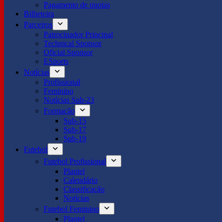
Pagamento de quotas
Bilheteira
Parceiros
Patrocinador Principal
Technical Sponsor
Oficial Sponsor
ESports
Notícias
Profissional
Feminino
Notícias Sub-23
Formação
Sub-15
Sub-17
Sub-19
Futebol
Futebol Profissional
Plantel
Calendário
Classificação
Notícias
Futebol Feminino
Plantel