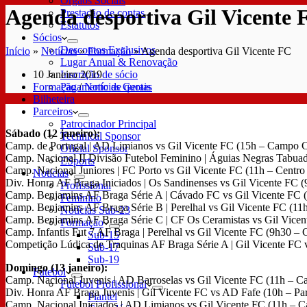
Órgãos Sociais
Agenda desportiva Gil Vicente 
Prestação de contas
Estatutos
Sócios
Descontos Exclusivos
Início
»
Notícias
»
Formação
»
Agenda desportiva Gil Vicente FC
Lugar Anual & Renovação
10 Janeiro 2019
Inscrição de sócio
Formação
/
Notícias Gerais
Pagamento de quotas
Bilheteira
Parceiros
Patrocinador Principal
Sábado (12 janeiro):
Technical Sponsor
Camp. de Portugal | AD Limianos vs Gil Vicente FC (15h – Campo Cr
Oficial Sponsor
Camp. Nacional II Divisão Futebol Feminino | Águias Negras Tabuad
ESports
Camp. Nacional Juniores | FC Porto vs Gil Vicente FC (11h – Centro 
Notícias
Div. Honra AF Braga Iniciados | Os Sandinenses vs Gil Vicente FC 
Profissional
Camp. Benjamins AF Braga Série A | Cávado FC vs Gil Vicente FC 
Feminino
Camp. Benjamins AF Braga Série B | Perelhal vs Gil Vicente FC (11
Notícias Sub-23
Camp. Benjamins AF Braga Série C | CF Os Ceramistas vs Gil Vicen
Formação
Camp. Infantis Fut 7 AF Braga | Perelhal vs Gil Vicente FC (9h30 –
Sub-15
Competição Lúdica de Traquinas AF Braga Série A | Gil Vicente F
Sub-17
Sub-19
Domingo (13 janeiro):
Futebol
Camp. Nacional Juvenis | AD Barroselas vs Gil Vicente FC (11h – 
Futebol Profissional
Div. Honra AF Braga Juvenis | Gil Vicente FC vs AD Fafe (10h – 
Plantel
Camp. Nacional Iniciados | AD Limianos vs Gil Vicente FC (11h – 