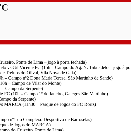
FC
uzeiro, Ponte de Lima – jogo à porta fechada)
elo vs Gil Vicente FC (15h – Campo do Ag. N. Tabuadelo – jogo à por
de Treinos do Olival, Vila Nova de Gaia)
(9h – Campo nº2 Dona Maria Teresa, São Martinho de Sande)
(10h – Campo de Vilar do Monte)
h – Campo da Serpente)
te FC (10h – Campo 1º de Janeiro, Galegos São Martinho)
 Campo da Serpente)
C vs MARCA (11h30 – Parque de Jogos do FC Roriz)
Campo nº1 do Complexo Desportivo de Barroselas)
Parque de Jogos do MARCA)
Campo do Cruzeiro, Ponte de Lima)