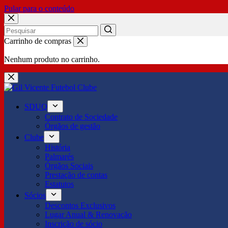
Pular para o conteúdo
No
Carrinho de compras
results
Nenhum produto no carrinho.
SDUQ
Contrato de Sociedade
Órgãos de gestão
Clube
História
Palmarés
Órgãos Sociais
Prestação de contas
Estatutos
Sócios
Descontos Exclusivos
Lugar Anual & Renovação
Inscrição de sócio