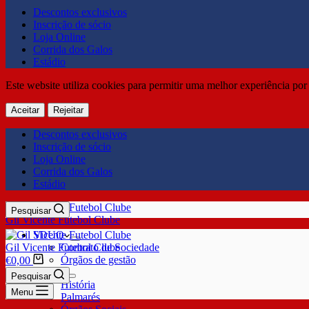
Descontos exclusivos
Inscrição de sócio
Loja Online
Corrida dos Galos
Estádio
Este website utiliza cookies para permitir uma melhor experiência por 
Aceitar
Rejeitar
Descontos exclusivos
Inscrição de sócio
Loja Online
Corrida dos Galos
Estádio
Pesquisar
Gil Vicente Futebol Clube
SDUQ
Gil Vicente Futebol Clube
Contrato de Sociedade
Órgãos de gestão
€
0,00
Clube
Pesquisar
História
Menu
Palmarés