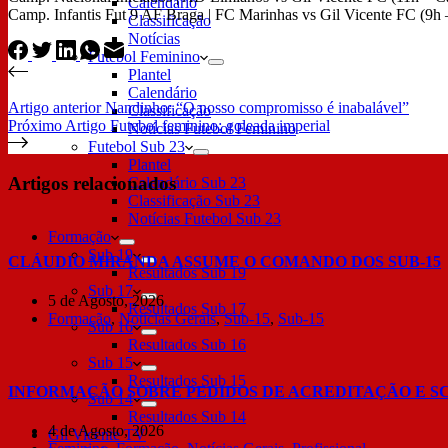
Calendário
Camp. Infantis Fut 9 AF Braga | FC Marinhas vs Gil Vicente FC (9h –
Classificação
Notícias
Futebol Feminino
Plantel
Calendário
Artigo
anterior
Nandinho: “O nosso compromisso é inabalável”
Classificação
Próximo
Artigo
Futebol feminino: goleada imperial
Notícias Futebol Feminino
Futebol Sub 23
Plantel
Artigos relacionados
Calendário Sub 23
Classificação Sub 23
Notícias Futebol Sub 23
Formação
Sub 19
CLÁUDIO MIRANDA ASSUME O COMANDO DOS SUB-15
Resultados Sub 19
Sub 17
5 de Agosto, 2026
Resultados Sub 17
Formação
,
Notícias Gerais
,
Sub-15
,
Sub-15
Sub 16
Resultados Sub 16
Sub 15
Resultados Sub 15
INFORMAÇÃO SOBRE PEDIDOS DE ACREDITAÇÃO E S
Sub 14
Resultados Sub 14
4 de Agosto, 2026
Gil Vicente TV