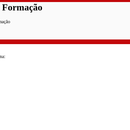
 Formação
mação
na: