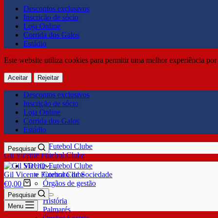
Descontos exclusivos
Inscrição de sócio
Loja Online
Corrida dos Galos
Estádio
Este website utiliza cookies para permitir uma melhor experiência por 
Aceitar
Rejeitar
Descontos exclusivos
Inscrição de sócio
Loja Online
Corrida dos Galos
Estádio
Pesquisar
Gil Vicente Futebol Clube
SDUQ
Gil Vicente Futebol Clube
Contrato de Sociedade
Órgãos de gestão
€
0,00
Clube
Pesquisar
História
Menu
Palmarés