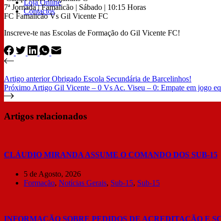
Loja Online
7ª Jornada | Famalicão | Sábado | 10:15 Horas
Contactos
FC Famalicão Vs Gil Vicente FC
Inscreve-te nas Escolas de Formação do Gil Vicente FC!
Artigo
anterior
Obrigado Escola Secundária de Barcelinhos!
Próximo
Artigo
Gil Vicente – 0 Vs Ac. Viseu – 0: Empate em jogo eq
Artigos relacionados
CLÁUDIO MIRANDA ASSUME O COMANDO DOS SUB-15
5 de Agosto, 2026
Formação
,
Notícias Gerais
,
Sub-15
,
Sub-15
INFORMAÇÃO SOBRE PEDIDOS DE ACREDITAÇÃO E S