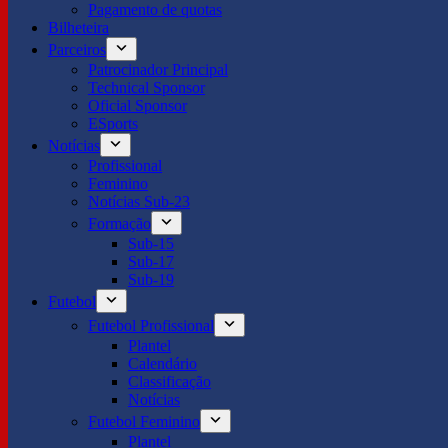
Pagamento de quotas
Bilheteira
Parceiros
Patrocinador Principal
Technical Sponsor
Oficial Sponsor
ESports
Notícias
Profissional
Feminino
Notícias Sub-23
Formação
Sub-15
Sub-17
Sub-19
Futebol
Futebol Profissional
Plantel
Calendário
Classificação
Notícias
Futebol Feminino
Plantel