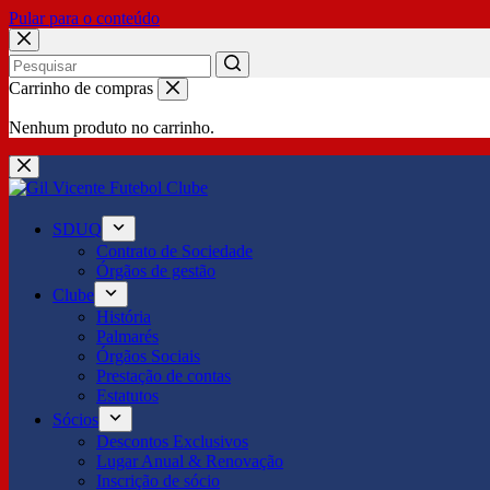
Pular para o conteúdo
No
Carrinho de compras
results
Nenhum produto no carrinho.
SDUQ
Contrato de Sociedade
Órgãos de gestão
Clube
História
Palmarés
Órgãos Sociais
Prestação de contas
Estatutos
Sócios
Descontos Exclusivos
Lugar Anual & Renovação
Inscrição de sócio