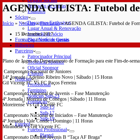
Órgãos Sociais
AGENDA GILISTA: Futebol de
Prestação de contas
Estatutos
Sócios
Descontos Exclusivos
Início
»
Notícias
»
Formação
»
AGENDA GILISTA: Futebol de For
Lugar Anual & Renovação
15 Dezembro 2017
Inscrição de sócio
Formação
/
Notícias Gerais
Pagamento de quotas
Bilheteira
Parceiros
Patrocinador Principal
Plano de Jogos do Departamento de Formação para este Fim-de-sema
Technical Sponsor
Oficial Sponsor
Campeonato Nacional de Juniores
ESports
14ª Jornada | Adelino Ribeiro Novo | Sábado | 15 Horas
Notícias
Gil Vicente FC Vs FC Paços Ferreira
Profissional
Feminino
Campeonato Nacional de Juvenis – Fase Manutenção
Notícias Sub-23
4ª Jornada | Moreira de Cónegos | Sábado | 11 Horas
Formação
Moreirense Vs Gil Vicente FC
Sub-15
Sub-17
Campeonato Nacional de Iniciados – Fase Manutenção
Sub-19
4ª Jornada | Vale Conde | Domingo | 11 Horas
Futebol
Mirandela Vs Gil Vicente FC
Futebol Profissional
Plantel
Campeonato Distrital Juvenis B “Taça AF Braga”