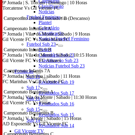
Calendário
9ª Jornada | S. Torcato | Domingo | 10 Horas
Classificação
Torcatense Vs Gil Vicente FC
Notícias
Futebol Feminino
Campeonato Distrital Iniciados B (Descanso)
Plantel
Calendário
Campeonato Infantis 9 A
Classificação
7ª Jornada | Vilar do Monte | Sábado | 9 Horas
Notícias Futebol Feminino
Gil Vicente FC Vs Santa Maria FC
Futebol Sub 23
Campeonato Infantis 9 B
Plantel
7ª Jornada | Vila do Monte | Sábado | 10:15 Horas
Calendário Sub 23
Gil Vicente FC Vs FC Amares
Classificação Sub 23
Notícias Futebol Sub 23
Campeonato Infantis 7A
Formação
7ª Jornada | Marinhas | sábado | 11 Horas
Sub 19
FC Marinhas Vs Gil Vicente FC
Resultados Sub 19
Sub 17
Campeonato Benjamins A
Resultados Sub 17
7ª Jornada | Vila do Monte | Sábado | 11:30 Horas
Sub 16
Gil Vicente FC Vs Fintas
Resultados Sub 16
Sub 15
Campeonato Benjamins B
Resultados Sub 15
7ª Jornada | V. Monte | Sábado | 15 Horas
Sub 14
AD Esposende Vs Gil Vicente FC
Resultados Sub 14
Gil Vicente TV
Campeonato Benjamins C