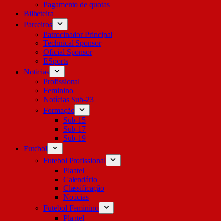
Pagamento de quotas
Bilheteira
Parceiros
Patrocinador Principal
Technical Sponsor
Oficial Sponsor
ESports
Notícias
Profissional
Feminino
Notícias Sub-23
Formação
Sub-15
Sub-17
Sub-19
Futebol
Futebol Profissional
Plantel
Calendário
Classificação
Notícias
Futebol Feminino
Plantel