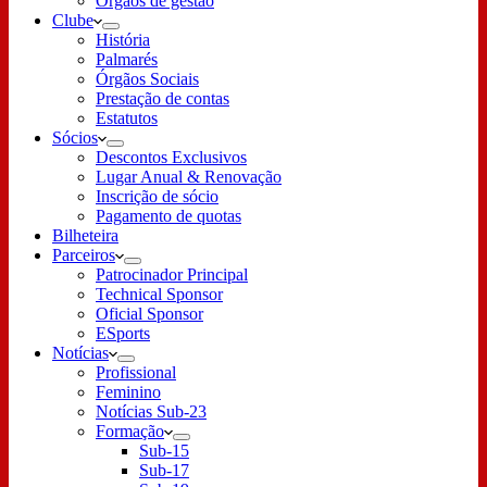
Órgãos de gestão
Clube
História
Palmarés
Órgãos Sociais
Prestação de contas
Estatutos
Sócios
Descontos Exclusivos
Lugar Anual & Renovação
Inscrição de sócio
Pagamento de quotas
Bilheteira
Parceiros
Patrocinador Principal
Technical Sponsor
Oficial Sponsor
ESports
Notícias
Profissional
Feminino
Notícias Sub-23
Formação
Sub-15
Sub-17