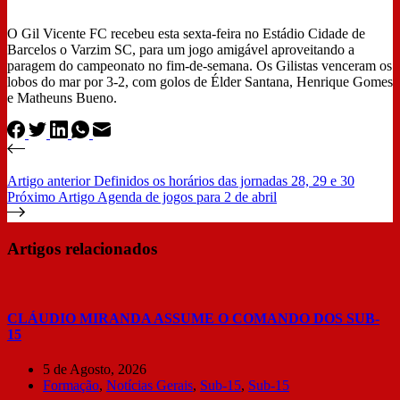
O Gil Vicente FC recebeu esta sexta-feira no Estádio Cidade de
Barcelos o Varzim SC, para um jogo amigável aproveitando a
paragem do campeonato no fim-de-semana. Os Gilistas venceram os
lobos do mar por 3-2, com golos de Élder Santana, Henrique Gomes
e Matheuns Bueno.
Artigo
anterior
Definidos os horários das jornadas 28, 29 e 30
Próximo
Artigo
Agenda de jogos para 2 de abril
Artigos relacionados
CLÁUDIO MIRANDA ASSUME O COMANDO DOS SUB-
15
5 de Agosto, 2026
Formação
,
Notícias Gerais
,
Sub-15
,
Sub-15