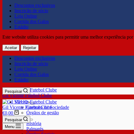
Descontos exclusivos
Inscrição de sócio
Loja Online
Corrida dos Galos
Estádio
Este website utiliza cookies para permitir uma melhor experiência por 
Aceitar
Rejeitar
Descontos exclusivos
Inscrição de sócio
Loja Online
Corrida dos Galos
Estádio
Pesquisar
Gil Vicente Futebol Clube
SDUQ
Gil Vicente Futebol Clube
Contrato de Sociedade
Órgãos de gestão
€
0,00
Clube
Pesquisar
História
Menu
Palmarés