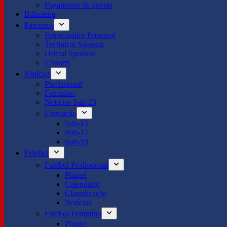
Pagamento de quotas
Bilheteira
Parceiros
Patrocinador Principal
Technical Sponsor
Oficial Sponsor
ESports
Notícias
Profissional
Feminino
Notícias Sub-23
Formação
Sub-15
Sub-17
Sub-19
Futebol
Futebol Profissional
Plantel
Calendário
Classificação
Notícias
Futebol Feminino
Plantel