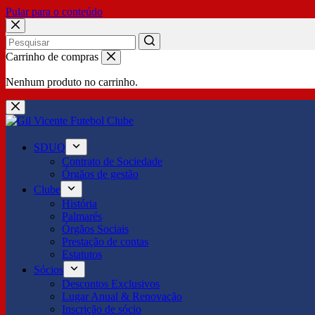
Pular para o conteúdo
No
Carrinho de compras
results
Nenhum produto no carrinho.
SDUQ
Contrato de Sociedade
Órgãos de gestão
Clube
História
Palmarés
Órgãos Sociais
Prestação de contas
Estatutos
Sócios
Descontos Exclusivos
Lugar Anual & Renovação
Inscrição de sócio