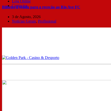
Loja Online
Contactos
Bilhetes à venda para a receção ao Rio Ave FC
3 de Agosto, 2026
Notícias Gerais
,
Profissional