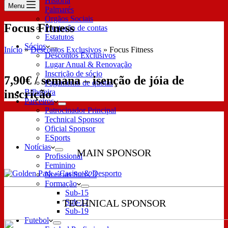
História
Menu
Palmarés
Órgãos Sociais
Focus Fitness
Prestação de contas
Estatutos
Sócios
Início
»
Descontos Exclusivos
»
Focus Fitness
Descontos Exclusivos
Lugar Anual & Renovação
Inscrição de sócio
7,90€ / semana – isenção de jóia de
Pagamento de quotas
inscrição
Bilheteira
Parceiros
Patrocinador Principal
Technical Sponsor
Oficial Sponsor
ESports
Notícias
MAIN SPONSOR
Profissional
Feminino
Notícias Sub-23
Formação
Sub-15
TECHNICAL SPONSOR
Sub-17
Sub-19
Futebol