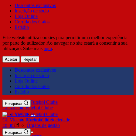
Descontos exclusivos
Inscrição de sócio
Loja Online
Corrida dos Galos
Estádio
Este website utiliza cookies para permitir uma melhor experiência
por parte do utilizador. Ao navegar no site estará a consentir a sua
utilização. Sabe mais
aqui
.
Aceitar
Rejeitar
Descontos exclusivos
Inscrição de sócio
Loja Online
Corrida dos Galos
Estádio
Pesquisar
Gil Vicente Futebol Clube
SDUQ
Gil Vicente Futebol Clube
Contrato de Sociedade
Órgãos de gestão
€
0,00
Clube
Pesquisar