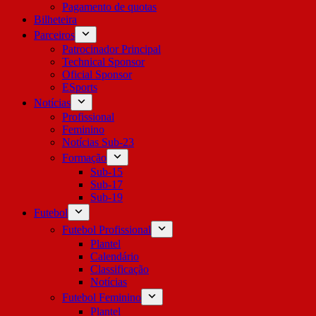
Pagamento de quotas
Bilheteira
Parceiros
Patrocinador Principal
Technical Sponsor
Oficial Sponsor
ESports
Notícias
Profissional
Feminino
Notícias Sub-23
Formação
Sub-15
Sub-17
Sub-19
Futebol
Futebol Profissional
Plantel
Calendário
Classificação
Notícias
Futebol Feminino
Plantel