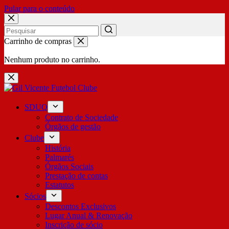
Pular para o conteúdo
No
Carrinho de compras
results
Nenhum produto no carrinho.
SDUQ
Contrato de Sociedade
Órgãos de gestão
Clube
História
Palmarés
Órgãos Sociais
Prestação de contas
Estatutos
Sócios
Descontos Exclusivos
Lugar Anual & Renovação
Inscrição de sócio