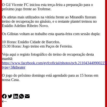
O Gil Vicente FC iniciou esta terça-feira a preparação para o
próximo jogo frente ao Trofense.
Os atletas mais utilizados na vitória frente ao Mirandês fizeram
treino de recuperação no ginásio, e o restante plantel treinou no
Estádio Adelino Ribeiro Novo.
Os Gilistas voltam ao trabalho esta quarta-feira com sessão dupla:
10 Horas: Estádio Cidade de Barcelos.
15:30 Horas: Jogo treino em Paços de Ferreira.
Veja aqui o registo fotográfico do treino de recuperação desta
manhã:
https://www.facebook.com/gvfcoficial/photos/pcb.21104344090022
type=3&theater
O jogo do próximo domingo está agendado para as 15 horas em
nossa Casa.