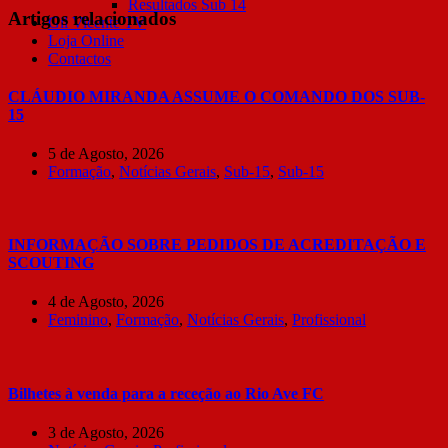
Resultados Sub 14
Artigos relacionados
Gil Vicente TV
Loja Online
Contactos
CLÁUDIO MIRANDA ASSUME O COMANDO DOS SUB-
15
5 de Agosto, 2026
Formação
,
Notícias Gerais
,
Sub-15
,
Sub-15
INFORMAÇÃO SOBRE PEDIDOS DE ACREDITAÇÃO E
SCOUTING
4 de Agosto, 2026
Feminino
,
Formação
,
Notícias Gerais
,
Profissional
Bilhetes à venda para a receção ao Rio Ave FC
3 de Agosto, 2026