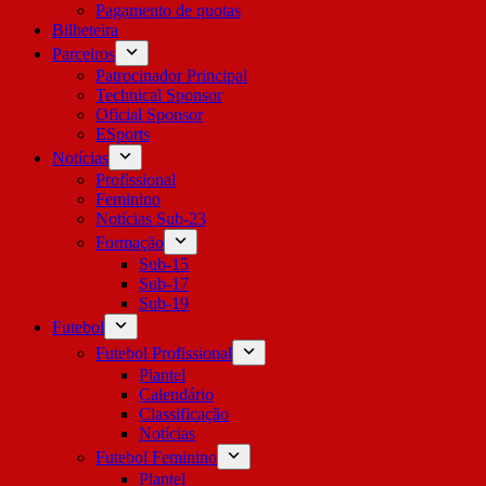
Pagamento de quotas
Bilheteira
Parceiros
Patrocinador Principal
Technical Sponsor
Oficial Sponsor
ESports
Notícias
Profissional
Feminino
Notícias Sub-23
Formação
Sub-15
Sub-17
Sub-19
Futebol
Futebol Profissional
Plantel
Calendário
Classificação
Notícias
Futebol Feminino
Plantel