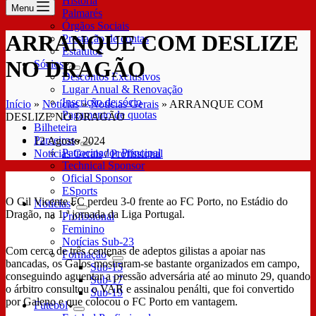
História
Menu
Palmarés
Órgãos Sociais
ARRANQUE COM DESLIZE
Prestação de contas
Estatutos
NO DRAGÃO
Sócios
Descontos Exclusivos
Lugar Anual & Renovação
Inscrição de sócio
Início
»
Notícias
»
Notícias Gerais
»
ARRANQUE COM
Pagamento de quotas
DESLIZE NO DRAGÃO
Bilheteira
Parceiros
12 Agosto 2024
Patrocinador Principal
Notícias Gerais
/
Profissional
Technical Sponsor
Oficial Sponsor
ESports
O Gil Vicente FC perdeu 3-0 frente ao FC Porto, no Estádio do
Notícias
Dragão, na 1.ª jornada da Liga Portugal.
Profissional
Feminino
Notícias Sub-23
Com cerca de três centenas de adeptos gilistas a apoiar nas
Formação
bancadas, os Galos mostraram-se bastante organizados em campo,
Sub-15
conseguindo aguentar a pressão adversária até ao minuto 29, quando
Sub-17
o árbitro consultou o VAR e assinalou penálti, que foi convertido
Sub-19
por Galeno e que colocou o FC Porto em vantagem.
Futebol