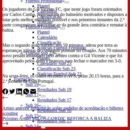
Futebol Profissional
Plantel
Os jogadores do Gil Vicente FC, que neste jogo foram orientados
Calendário
por Carlos Cunha, regressaram do balneário motivados e dispostos a
Classificação
lutar pelo melhor resultado possível e nos primeiros instantes da 2.ª
Notícias
parte conseguiram aproximar-se da grande área contrária e rematar à
Futebol Feminino
baliza.
Plantel
Calendário
Classificação
Mas o segundo golo sofrido, aos 59 minutos, atirou por terra as
Notícias Futebol Feminino
esperanças gilistas de conseguir pontuar no Dragão. Aos 70 minutos
Futebol Sub 23
novo penálti assinalado pelo árbitro contra o Gil Vicente e que foi
Plantel
aproveitado pelos azuis e brancos para fechar o marcador em 3-0.
Calendário Sub 23
Classificação Sub 23
Notícias Futebol Sub 23
Na sexta-feira, os Galos recebem o AVS, pelas 20.15 horas, para a
Formação
2.ª jornada da Liga Portugal.
Sub 19
Resultados Sub 19
Sub 17
Resultados Sub 17
Sub 16
Artigo
anterior
Informação sobre pedidos de acreditação e bilhetes
Resultados Sub 16
scouting
Sub 15
Próximo
Artigo
MILOS GORDIC REFORÇA A BALIZA
Resultados Sub 15
Sub 14