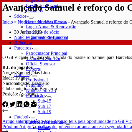
Órgãos Sociais
Avançado Samuel é reforço do G
Prestação de contas
Estatutos
Sócios
Descontos Exclusivos
Início
»
Notícias
»
Notícias Gerais
»
Avançado Samuel é reforço do G
Lugar Anual & Renovação
30 Junho 2019
Inscrição de sócio
Notícias Gerais
/
Profissional
Pagamento de quotas
Bilheteira
Parceiros
Patrocinador Principal
O Gil Vicente FC garantiu a vinda do brasileiro Samuel para Barcelos.
Technical Sponsor
Oficial Sponsor
B.I. do jogador
ESports
Nome: Samuel Dias Lino
Notícias
Idade: 19 anos
Profissional
Nacionalidade: Brasileiro
Feminino
Clube anterior: São Bernardo
Notícias Sub-23
Posição: Avançado
Formação
Sub-15
Sub-17
Sub-19
Futebol
Artigo
anterior
Médio João Afonso feliz pela oportunidade no Gil Vi
Futebol Profissional
Próximo
Artigo
Trabalhos de pré-época arrancaram esta segunda-feira
Plantel