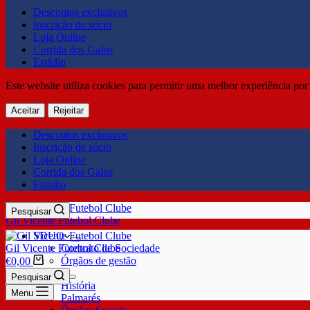
Descontos exclusivos
Inscrição de sócio
Loja Online
Corrida dos Galos
Estádio
Este website utiliza cookies para permitir uma melhor experiência por 
Aceitar
Rejeitar
Descontos exclusivos
Inscrição de sócio
Loja Online
Corrida dos Galos
Estádio
Pesquisar
Gil Vicente Futebol Clube
SDUQ
Gil Vicente Futebol Clube
Contrato de Sociedade
Órgãos de gestão
€
0,00
Clube
Pesquisar
História
Menu
Palmarés