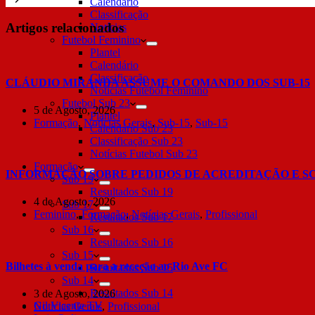
Calendário
Classificação
Artigos relacionados
Notícias
Futebol Feminino
Plantel
Calendário
Classificação
CLÁUDIO MIRANDA ASSUME O COMANDO DOS SUB-15
Notícias Futebol Feminino
Futebol Sub 23
5 de Agosto, 2026
Plantel
Formação
,
Notícias Gerais
,
Sub-15
,
Sub-15
Calendário Sub 23
Classificação Sub 23
Notícias Futebol Sub 23
Formação
INFORMAÇÃO SOBRE PEDIDOS DE ACREDITAÇÃO E S
Sub 19
Resultados Sub 19
4 de Agosto, 2026
Sub 17
Feminino
,
Formação
,
Notícias Gerais
,
Profissional
Resultados Sub 17
Sub 16
Resultados Sub 16
Sub 15
Bilhetes à venda para a receção ao Rio Ave FC
Resultados Sub 15
Sub 14
Resultados Sub 14
3 de Agosto, 2026
Gil Vicente TV
Notícias Gerais
,
Profissional