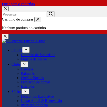
Pular para o conteúdo
No
Carrinho de compras
results
Nenhum produto no carrinho.
SDUQ
Contrato de Sociedade
Órgãos de gestão
Clube
História
Palmarés
Órgãos Sociais
Prestação de contas
Estatutos
Sócios
Descontos Exclusivos
Lugar Anual & Renovação
Inscrição de sócio