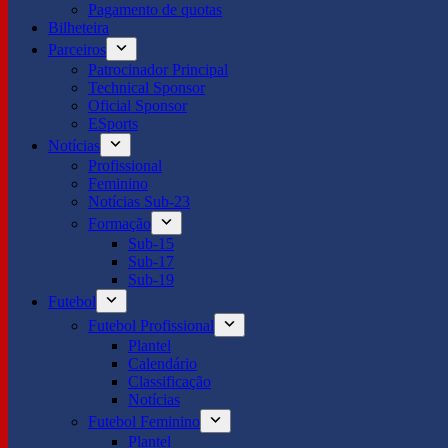
Pagamento de quotas
Bilheteira
Parceiros
Patrocinador Principal
Technical Sponsor
Oficial Sponsor
ESports
Notícias
Profissional
Feminino
Notícias Sub-23
Formação
Sub-15
Sub-17
Sub-19
Futebol
Futebol Profissional
Plantel
Calendário
Classificação
Notícias
Futebol Feminino
Plantel