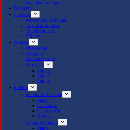
Pagamento de quotas
Bilheteira
Parceiros
Patrocinador Principal
Technical Sponsor
Oficial Sponsor
ESports
Notícias
Profissional
Feminino
Notícias Sub-23
Formação
Sub-15
Sub-17
Sub-19
Futebol
Futebol Profissional
Plantel
Calendário
Classificação
Notícias
Futebol Feminino
Plantel