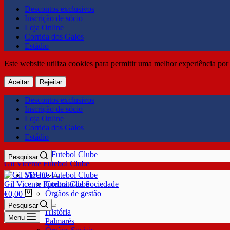
Descontos exclusivos
Inscrição de sócio
Loja Online
Corrida dos Galos
Estádio
Este website utiliza cookies para permitir uma melhor experiência por 
Aceitar
Rejeitar
Descontos exclusivos
Inscrição de sócio
Loja Online
Corrida dos Galos
Estádio
Pesquisar
Gil Vicente Futebol Clube
SDUQ
Gil Vicente Futebol Clube
Contrato de Sociedade
Órgãos de gestão
€
0,00
Clube
Pesquisar
História
Menu
Palmarés