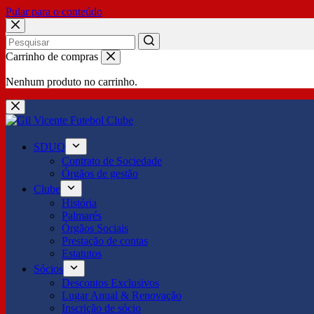
Pular para o conteúdo
No
Carrinho de compras
results
Nenhum produto no carrinho.
SDUQ
Contrato de Sociedade
Órgãos de gestão
Clube
História
Palmarés
Órgãos Sociais
Prestação de contas
Estatutos
Sócios
Descontos Exclusivos
Lugar Anual & Renovação
Inscrição de sócio