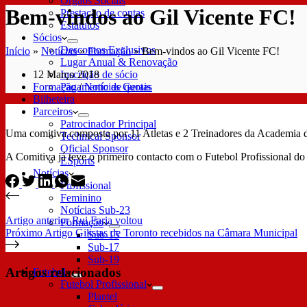
Órgãos Sociais
Bem-vindos ao Gil Vicente FC!
Prestação de contas
Estatutos
Sócios
Descontos Exclusivos
Início
»
Notícias
»
Formação
»
Bem-vindos ao Gil Vicente FC!
Lugar Anual & Renovação
12 Março 2018
Inscrição de sócio
Formação
/
Notícias Gerais
Pagamento de quotas
Bilheteira
Parceiros
Patrocinador Principal
Uma comitiva composta por 11 Atletas e 2 Treinadores da Academia 
Technical Sponsor
Oficial Sponsor
A Comitiva já teve o primeiro contacto com o Futebol Profissional do
ESports
Notícias
Profissional
Feminino
Notícias Sub-23
Artigo
anterior
Rui Faria voltou
Formação
Próximo
Artigo
Gilistas de Toronto recebidos na Câmara Municipal
Sub-15
Sub-17
Sub-19
Artigos relacionados
Futebol
Futebol Profissional
Plantel