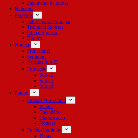
Pagamento de quotas
Bilheteira
Parceiros
Patrocinador Principal
Technical Sponsor
Oficial Sponsor
ESports
Notícias
Profissional
Feminino
Notícias Sub-23
Formação
Sub-15
Sub-17
Sub-19
Futebol
Futebol Profissional
Plantel
Calendário
Classificação
Notícias
Futebol Feminino
Plantel