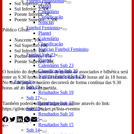
Futebol Profissional
⁠Sul Superior: 2,50€
Plantel
Sul Inferior: 2,50€
Calendário
⁠Poente Inferior: 5€
Classificação
⁠Poente Superior: 7,50€
Notícias
Futebol Feminino
Público Geral:
Plantel
Calendário
Nascente: 10€
Classificação
⁠Sul Superior: 10€
Notícias Futebol Feminino
Sul Inferior: 10€
Futebol Sub 23
⁠Poente Inferior: 15€
Plantel
⁠Poente Superior: 20€
Calendário Sub 23
Classificação Sub 23
O horário do departamento de gestão de associados e bilhética será
Notícias Futebol Sub 23
entre as 9.30 horas e as 13 horas e das 14.30 horas até às 18 horas.
Formação
No dia de jogo, o horário decorrerá de forma contínua das 9.30
Sub 19
horas até ao início da partida.
Resultados Sub 19
Sub 17
Resultados Sub 17
Também poderá adquirir ingressos online através do link:
Sub 16
https://gilvicentefc.2ticket.pt/lista-eventos
Resultados Sub 16
Sub 15
Resultados Sub 15
Sub 14