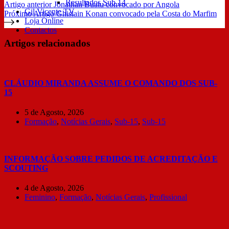
Resultados Sub 14
Artigo
anterior
Jonathan Buatu convocado por Angola
Gil Vicente TV
Próximo
Artigo
Ghislain Konan convocado pela Costa do Marfim
Loja Online
Contactos
Artigos relacionados
CLÁUDIO MIRANDA ASSUME O COMANDO DOS SUB-
15
5 de Agosto, 2026
Formação
,
Notícias Gerais
,
Sub-15
,
Sub-15
INFORMAÇÃO SOBRE PEDIDOS DE ACREDITAÇÃO E
SCOUTING
4 de Agosto, 2026
Feminino
,
Formação
,
Notícias Gerais
,
Profissional