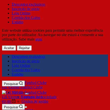
Descontos exclusivos
Inscrição de sócio
Loja Online
Corrida dos Galos
Estádio
Este website utiliza cookies para permitir uma melhor experiência
por parte do utilizador. Ao navegar no site estará a consentir a sua
utilização. Sabe mais
aqui
.
Aceitar
Rejeitar
Descontos exclusivos
Inscrição de sócio
Loja Online
Corrida dos Galos
Estádio
Pesquisar
Gil Vicente Futebol Clube
SDUQ
Gil Vicente Futebol Clube
Contrato de Sociedade
Órgãos de gestão
€
0,00
Clube
Pesquisar