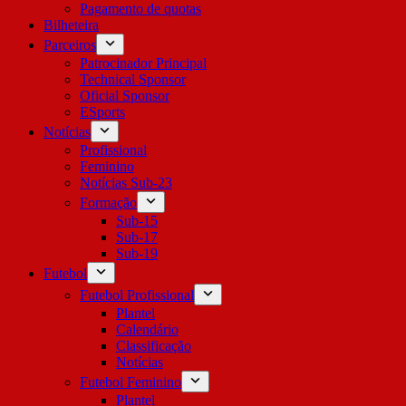
Pagamento de quotas
Bilheteira
Parceiros
Patrocinador Principal
Technical Sponsor
Oficial Sponsor
ESports
Notícias
Profissional
Feminino
Notícias Sub-23
Formação
Sub-15
Sub-17
Sub-19
Futebol
Futebol Profissional
Plantel
Calendário
Classificação
Notícias
Futebol Feminino
Plantel