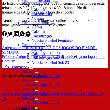
Futebol Profissional
do Estádio Cidade de Barcelos, que funcionam de segunda a sexta-
Plantel
feira entre as 9.30-13 horas e as 14.30-18 horas. No dia do jogo o
Calendário
horário é das 9.30 horas até à hora do encontro.
Classificação
Notícias
Também poderá adquirir ingressos online através do link:
Futebol Feminino
https://gilvicentefc.2ticket.pt/lista-eventos
Plantel
Calendário
Classificação
Notícias Futebol Feminino
Futebol Sub 23
Artigo
anterior
RESULTADOS DOS JOGOS DO FIM-DE-
Plantel
SEMANA
Calendário Sub 23
Próximo
Artigo
Business Seats 24-25 disponíveis já no jogo com o
Classificação Sub 23
Boavista
Notícias Futebol Sub 23
Formação
Sub 19
Artigos relacionados
Resultados Sub 19
Sub 17
Resultados Sub 17
Sub 16
Resultados Sub 16
CLÁUDIO MIRANDA ASSUME O COMANDO DOS SUB-
Sub 15
15
Resultados Sub 15
Sub 14
5 de Agosto, 2026