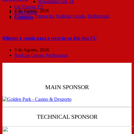
Resultados Sub 14
Gil Vicente TV
4 de Agosto, 2026
Loja Online
Feminino
,
Formação
,
Notícias Gerais
,
Profissional
Contactos
Bilhetes à venda para a receção ao Rio Ave FC
3 de Agosto, 2026
Notícias Gerais
,
Profissional
MAIN SPONSOR
TECHNICAL SPONSOR