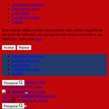
Descontos exclusivos
Inscrição de sócio
Loja Online
Corrida dos Galos
Estádio
Este website utiliza cookies para permitir uma melhor experiência
por parte do utilizador. Ao navegar no site estará a consentir a sua
utilização. Sabe mais
aqui
.
Aceitar
Rejeitar
Descontos exclusivos
Inscrição de sócio
Loja Online
Corrida dos Galos
Estádio
Pesquisar
Gil Vicente Futebol Clube
SDUQ
Gil Vicente Futebol Clube
Contrato de Sociedade
Órgãos de gestão
€
0,00
Clube
Pesquisar