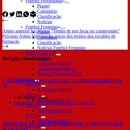
Futebol Profissional
Plantel
Calendário
Classificação
Notícias
Futebol Feminino
Artigo
anterior
Ivo Vieira: “Temos de nos focar no campeonato”
Plantel
Próximo
Artigo
Informação: início dos treinos dos escalões de
Calendário
formação
Classificação
Notícias Futebol Feminino
Futebol Sub 23
Artigos relacionados
Plantel
Calendário Sub 23
Classificação Sub 23
Notícias Futebol Sub 23
Formação
CLÁUDIO MIRANDA ASSUME O COMANDO DOS SUB-
Sub 19
15
Resultados Sub 19
Sub 17
5 de Agosto, 2026
Resultados Sub 17
Formação
,
Notícias Gerais
,
Sub-15
,
Sub-15
Sub 16
Resultados Sub 16
Sub 15
Resultados Sub 15
INFORMAÇÃO SOBRE PEDIDOS DE ACREDITAÇÃO E
Sub 14
SCOUTING