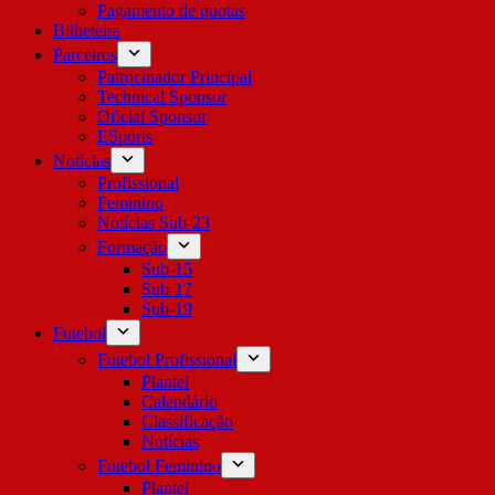
Pagamento de quotas
Bilheteira
Parceiros
Patrocinador Principal
Technical Sponsor
Oficial Sponsor
ESports
Notícias
Profissional
Feminino
Notícias Sub-23
Formação
Sub-15
Sub-17
Sub-19
Futebol
Futebol Profissional
Plantel
Calendário
Classificação
Notícias
Futebol Feminino
Plantel