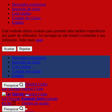
Descontos exclusivos
Inscrição de sócio
Loja Online
Corrida dos Galos
Estádio
Este website utiliza cookies para permitir uma melhor experiência
por parte do utilizador. Ao navegar no site estará a consentir a sua
utilização. Sabe mais
aqui
.
Aceitar
Rejeitar
Descontos exclusivos
Inscrição de sócio
Loja Online
Corrida dos Galos
Estádio
Pesquisar
Gil Vicente Futebol Clube
SDUQ
Gil Vicente Futebol Clube
Contrato de Sociedade
Órgãos de gestão
€
0,00
Clube
Pesquisar