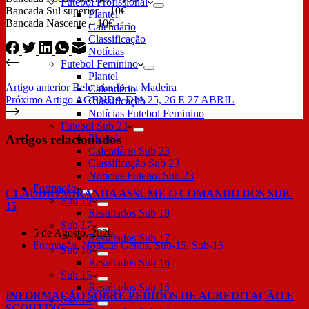
Futebol Profissional
Bancada Sul superior – 10€
Plantel
Bancada Nascente – 10€
Calendário
Classificação
Notícias
Futebol Feminino
Plantel
Artigo
anterior
Belo triunfo na Madeira
Calendário
Próximo
Artigo
AGENDA DIA 25, 26 E 27 ABRIL
Classificação
Notícias Futebol Feminino
Futebol Sub 23
Artigos relacionados
Plantel
Calendário Sub 23
Classificação Sub 23
Notícias Futebol Sub 23
Formação
CLÁUDIO MIRANDA ASSUME O COMANDO DOS SUB-
Sub 19
15
Resultados Sub 19
Sub 17
5 de Agosto, 2026
Resultados Sub 17
Formação
,
Notícias Gerais
,
Sub-15
,
Sub-15
Sub 16
Resultados Sub 16
Sub 15
Resultados Sub 15
INFORMAÇÃO SOBRE PEDIDOS DE ACREDITAÇÃO E
Sub 14
SCOUTING