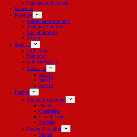
Pagamento de quotas
Bilheteira
Parceiros
Patrocinador Principal
Technical Sponsor
Oficial Sponsor
ESports
Notícias
Profissional
Feminino
Notícias Sub-23
Formação
Sub-15
Sub-17
Sub-19
Futebol
Futebol Profissional
Plantel
Calendário
Classificação
Notícias
Futebol Feminino
Plantel