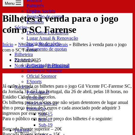
História
Menu
Palmarés
Órgãos Sociais
Bilhetes à venda para o jogo
Prestação de contas
Estatutos
com o SC Farense
Sócios
Descontos Exclusivos
Lugar Anual & Renovação
Inscrição de sócio
Início
»
Notícias
»
Notícias Gerais
»
Bilhetes à venda para o jogo
Pagamento de quotas
com o SC Farense
Bilheteira
Parceiros
22 Abril 2025
Patrocinador Principal
Notícias Gerais
/
Profissional
Technical Sponsor
Oficial Sponsor
ESports
Já estão à venda os bilhetes para o jogo Gil Vicente FC-Farense SC,
Notícias
da Jornada 31 da Liga Portugal, dia 26 de abril, pelas 18 horas, no
Profissional
Estádio Cidade de Barcelos.
Feminino
Os bilhetes para os sócios que não sejam detentores de lugar anual
Notícias Sub-23
têm o preço único de 5 euros e cada associado pode adquirir 3
Formação
ingressos por esse valor.
Sub-15
Para o público em geral, o preço dos bilhetes é o seguinte:
Sub-17
Sub-19
Bancada Poente superior – 20€
Futebol
Bancada Poente inferior – 15€