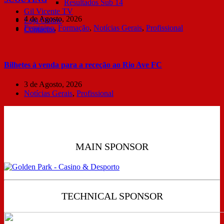
Resultados Sub 14
Gil Vicente TV
4 de Agosto, 2026
Loja Online
Feminino
,
Formação
,
Notícias Gerais
,
Profissional
Contactos
Bilhetes à venda para a receção ao Rio Ave FC
3 de Agosto, 2026
Notícias Gerais
,
Profissional
MAIN SPONSOR
TECHNICAL SPONSOR