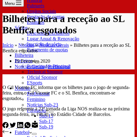
História
Menu
Palmarés
Órgãos Sociais
Bilhetes para a receção ao SL
Prestação de contas
Estatutos
Benfica esgotados
Sócios
Descontos Exclusivos
Lugar Anual & Renovação
Inscrição de sócio
Início
»
Notícias
»
Notícias Gerais
»
Bilhetes para a receção ao SL
Pagamento de quotas
Benfica esgotados
Bilheteira
Parceiros
19 Fevereiro 2020
Patrocinador Principal
Notícias Gerais
/
Profissional
Technical Sponsor
Oficial Sponsor
ESports
O Gil Vicente FC informa que os bilhetes para o jogo de segunda-
Notícias
feira, entre o Gil Vicente FC e o SL Benfica, encontram-se
Profissional
esgotados.
Feminino
Notícias Sub-23
O jogo referente à 22ª jornada da Liga NOS realiza-se na próxima
Formação
segunda-feira, às 19h30, no Estádio Cidade de Barcelos.
Sub-15
Sub-17
Sub-19
Futebol