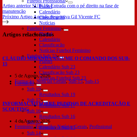
Futebol Profissional
Artigo
anterior
SUB-19: Entrada com o pé direito na fase de
Plantel
manutenção
Calendário
Próximo
Artigo
Agenda desportiva Gil Vicente FC
Classificação
Notícias
Futebol Feminino
Artigos relacionados
Plantel
Calendário
Classificação
Notícias Futebol Feminino
Futebol Sub 23
CLÁUDIO MIRANDA ASSUME O COMANDO DOS SUB-
Plantel
15
Calendário Sub 23
Classificação Sub 23
5 de Agosto, 2026
Notícias Futebol Sub 23
Formação
,
Notícias Gerais
,
Sub-15
,
Sub-15
Formação
Sub 19
Resultados Sub 19
Sub 17
INFORMAÇÃO SOBRE PEDIDOS DE ACREDITAÇÃO E
Resultados Sub 17
SCOUTING
Sub 16
Resultados Sub 16
4 de Agosto, 2026
Sub 15
Feminino
,
Formação
,
Notícias Gerais
,
Profissional
Resultados Sub 15
Sub 14