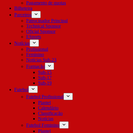
Pagamento de quotas
Bilheteira
Parceiros
Patrocinador Principal
Technical Sponsor
Oficial Sponsor
ESports
Notícias
Profissional
Feminino
Notícias Sub-23
Formação
Sub-15
Sub-17
Sub-19
Futebol
Futebol Profissional
Plantel
Calendário
Classificação
Notícias
Futebol Feminino
Plantel