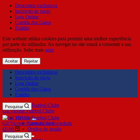
Descontos exclusivos
Inscrição de sócio
Loja Online
Corrida dos Galos
Estádio
Este website utiliza cookies para permitir uma melhor experiência
por parte do utilizador. Ao navegar no site estará a consentir a sua
utilização. Sabe mais
aqui
.
Aceitar
Rejeitar
Descontos exclusivos
Inscrição de sócio
Loja Online
Corrida dos Galos
Estádio
Pesquisar
Gil Vicente Futebol Clube
SDUQ
Gil Vicente Futebol Clube
Contrato de Sociedade
Órgãos de gestão
€
0,00
Clube
Pesquisar