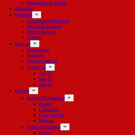
Pagamento de quotas
Bilheteira
Parceiros
Patrocinador Principal
Technical Sponsor
Oficial Sponsor
ESports
Notícias
Profissional
Feminino
Notícias Sub-23
Formação
Sub-15
Sub-17
Sub-19
Futebol
Futebol Profissional
Plantel
Calendário
Classificação
Notícias
Futebol Feminino
Plantel