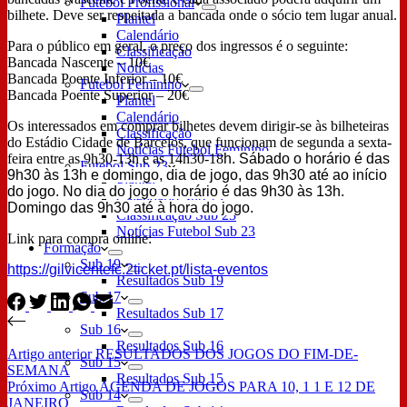
Futebol Profissional
bilhete. Deve ser respeitada a bancada onde o sócio tem lugar anual.
Plantel
Calendário
Para o público em geral, o preço dos ingressos é o seguinte:
Classificação
Bancada Nascente – 10€
Notícias
Bancada Poente Inferior – 10€
Futebol Feminino
Bancada Poente Superior – 20€
Plantel
Calendário
Os interessados em comprar bilhetes devem dirigir-se às bilheteiras
Classificação
do Estádio Cidade de Barcelos, que funcionam de segunda a sexta-
Notícias Futebol Feminino
feira entre as 9h30-13h e as 14h30-18
h. Sábado o horário é das
Futebol Sub 23
9h30 às 13h e domingo, dia de jogo, das 9h30 até ao início
Plantel
do jogo.
No dia do jogo o horário é das 9h30 às 13h.
Calendário Sub 23
Domingo das 9h30 até à hora do jogo.
Classificação Sub 23
Notícias Futebol Sub 23
Link para compra online:
Formação
Sub 19
https://gilvicentefc.2ticket.pt/lista-eventos
Resultados Sub 19
Sub 17
Resultados Sub 17
Sub 16
Resultados Sub 16
Artigo
anterior
RESULTADOS DOS JOGOS DO FIM-DE-
Sub 15
SEMANA
Resultados Sub 15
Próximo
Artigo
AGENDA DE JOGOS PARA 10, 1 1 E 12 DE
Sub 14
JANEIRO