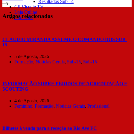
Resultados Sub 14
Gil Vicente TV
Loja Online
Artigos relacionados
Contactos
CLÁUDIO MIRANDA ASSUME O COMANDO DOS SUB-
15
5 de Agosto, 2026
Formação
,
Notícias Gerais
,
Sub-15
,
Sub-15
INFORMAÇÃO SOBRE PEDIDOS DE ACREDITAÇÃO E
SCOUTING
4 de Agosto, 2026
Feminino
,
Formação
,
Notícias Gerais
,
Profissional
Bilhetes à venda para a receção ao Rio Ave FC