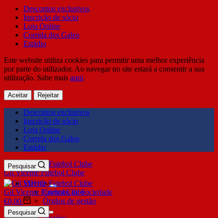
Descontos exclusivos
Inscrição de sócio
Loja Online
Corrida dos Galos
Estádio
Este website utiliza cookies para permitir uma melhor experiência
por parte do utilizador. Ao navegar no site estará a consentir a sua
utilização. Sabe mais
aqui
.
Aceitar
Rejeitar
Descontos exclusivos
Inscrição de sócio
Loja Online
Corrida dos Galos
Estádio
Pesquisar
Gil Vicente Futebol Clube
SDUQ
Gil Vicente Futebol Clube
Contrato de Sociedade
Órgãos de gestão
€
0,00
Clube
Pesquisar