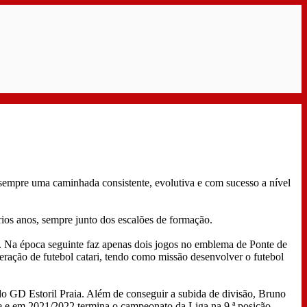
sempre uma caminhada consistente, evolutiva e com sucesso a nível
ios anos, sempre junto dos escalões de formação.
 Na época seguinte faz apenas dois jogos no emblema de Ponte de
eração de futebol catari, tendo como missão desenvolver o futebol
o GD Estoril Praia. Além de conseguir a subida de divisão, Bruno
be e em 2021/2022 termina o campeonato da Liga na 9.ª posição.