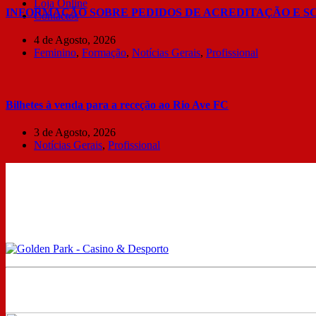
Loja Online
INFORMAÇÃO SOBRE PEDIDOS DE ACREDITAÇÃO E S
Contactos
4 de Agosto, 2026
Feminino
,
Formação
,
Notícias Gerais
,
Profissional
Bilhetes à venda para a receção ao Rio Ave FC
3 de Agosto, 2026
Notícias Gerais
,
Profissional