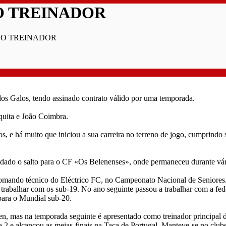
O TREINADOR
VO TREINADOR
os Galos, tendo assinado contrato válido por uma temporada.
uita e João Coimbra.
 e há muito que iniciou a sua carreira no terreno de jogo, cumprindo 
s dado o salto para o CF «Os Belenenses», onde permaneceu durante vár
omando técnico do Eléctrico FC, no Campeonato Nacional de Seniores.
 trabalhar com os sub-19. No ano seguinte passou a trabalhar com a fed
para o Mundial sub-20.
, mas na temporada seguinte é apresentado como treinador principal d
a 2 e alcançou as meias-finais na Taça de Portugal. Manteve-se no clu