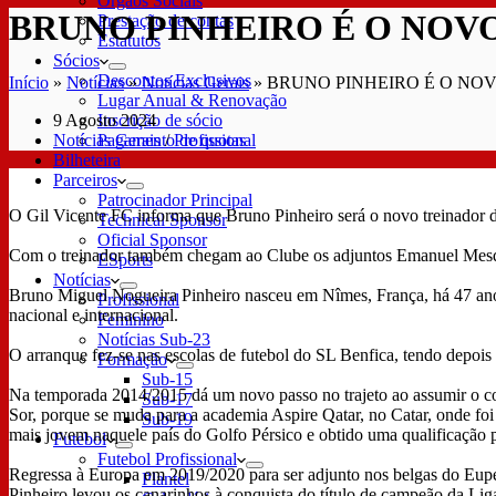
Órgãos Sociais
BRUNO PINHEIRO É O NOV
Prestação de contas
Estatutos
Sócios
Descontos Exclusivos
Início
»
Notícias
»
Notícias Gerais
»
BRUNO PINHEIRO É O NO
Lugar Anual & Renovação
9 Agosto 2024
Inscrição de sócio
Notícias Gerais
/
Profissional
Pagamento de quotas
Bilheteira
Parceiros
Patrocinador Principal
O Gil Vicente FC informa que Bruno Pinheiro será o novo treinador d
Technical Sponsor
Oficial Sponsor
Com o treinador também chegam ao Clube os adjuntos Emanuel Mesq
ESports
Notícias
Bruno Miguel Nogueira Pinheiro nasceu em Nîmes, França, há 47 anos,
Profissional
nacional e internacional.
Feminino
Notícias Sub-23
O arranque fez-se nas escolas de futebol do SL Benfica, tendo depoi
Formação
Sub-15
Na temporada 2014/2015 dá um novo passo no trajeto ao assumir o c
Sub-17
Sor, porque se muda para a academia Aspire Qatar, no Catar, onde foi
Sub-19
mais jovem naquele país do Golfo Pérsico e obtido uma qualificação 
Futebol
Futebol Profissional
Regressa à Europa em 2019/2020 para ser adjunto nos belgas do Eupen
Plantel
Pinheiro levou os canarinhos à conquista do título de campeão da Lig