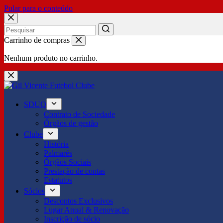
Pular para o conteúdo
No
Carrinho de compras
results
Nenhum produto no carrinho.
SDUQ
Contrato de Sociedade
Órgãos de gestão
Clube
História
Palmarés
Órgãos Sociais
Prestação de contas
Estatutos
Sócios
Descontos Exclusivos
Lugar Anual & Renovação
Inscrição de sócio