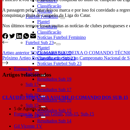
Calendário
Classificação
A passagem pelo Catar deixou marca e por isso foi convidado a regres
Notícias
conquistar o título de campeão da Liga do Catar.
Futebol Feminino
Plantel
Nos últimos tempos foram muitas as notícias de clubes portugueses e 
Calendário
Classificação
Notícias Futebol Feminino
Futebol Sub 23
Plantel
Artigo
anterior
TOZÉ MARRECO DEIXA O COMANDO TÉCNI
Calendário Sub 23
Próximo
Artigo
Reviravolta em estreia no Campeonato Nacional de 
Classificação Sub 23
Notícias Futebol Sub 23
Formação
Sub 19
Artigos relacionados
Resultados Sub 19
Sub 17
Resultados Sub 17
Sub 16
CLÁUDIO MIRANDA ASSUME O COMANDO DOS SUB-15
Resultados Sub 16
Sub 15
5 de Agosto, 2026
Resultados Sub 15
Formação
,
Notícias Gerais
,
Sub-15
,
Sub-15
Sub 14
Resultados Sub 14
Gil Vicente TV