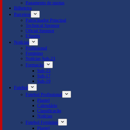
Pagamento de quotas
Bilheteira
Parceiros
Patrocinador Principal
Technical Sponsor
Oficial Sponsor
ESports
Notícias
Profissional
Feminino
Notícias Sub-23
Formação
Sub-15
Sub-17
Sub-19
Futebol
Futebol Profissional
Plantel
Calendário
Classificação
Notícias
Futebol Feminino
Plantel