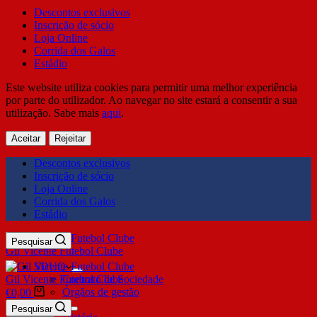
Descontos exclusivos
Inscrição de sócio
Loja Online
Corrida dos Galos
Estádio
Este website utiliza cookies para permitir uma melhor experiência
por parte do utilizador. Ao navegar no site estará a consentir a sua
utilização. Sabe mais
aqui
.
Aceitar
Rejeitar
Descontos exclusivos
Inscrição de sócio
Loja Online
Corrida dos Galos
Estádio
Pesquisar
Gil Vicente Futebol Clube
SDUQ
Gil Vicente Futebol Clube
Contrato de Sociedade
Órgãos de gestão
€
0,00
Clube
Pesquisar