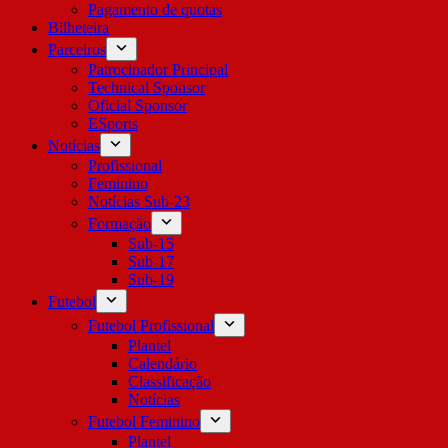
Pagamento de quotas
Bilheteira
Parceiros
Patrocinador Principal
Technical Sponsor
Oficial Sponsor
ESports
Notícias
Profissional
Feminino
Notícias Sub-23
Formação
Sub-15
Sub-17
Sub-19
Futebol
Futebol Profissional
Plantel
Calendário
Classificação
Notícias
Futebol Feminino
Plantel