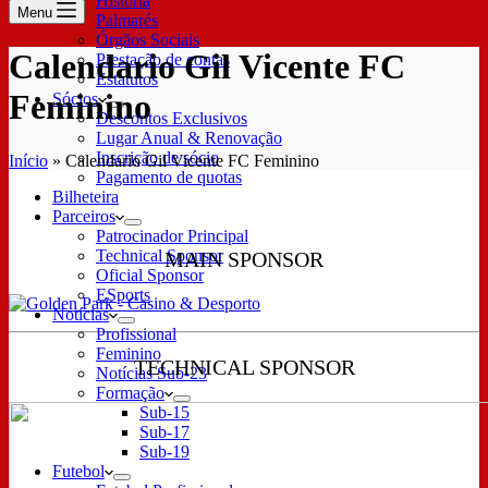
História
Menu
Palmarés
Órgãos Sociais
Calendario Gil Vicente FC
Prestação de contas
Estatutos
Feminino
Sócios
Descontos Exclusivos
Lugar Anual & Renovação
Inscrição de sócio
Início
»
Calendario Gil Vicente FC Feminino
Pagamento de quotas
Bilheteira
Parceiros
Patrocinador Principal
Technical Sponsor
MAIN SPONSOR
Oficial Sponsor
ESports
Notícias
Profissional
Feminino
TECHNICAL SPONSOR
Notícias Sub-23
Formação
Sub-15
Sub-17
Sub-19
Futebol