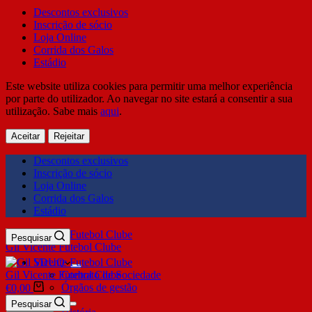
Descontos exclusivos
Inscrição de sócio
Loja Online
Corrida dos Galos
Estádio
Este website utiliza cookies para permitir uma melhor experiência
por parte do utilizador. Ao navegar no site estará a consentir a sua
utilização. Sabe mais
aqui
.
Aceitar
Rejeitar
Descontos exclusivos
Inscrição de sócio
Loja Online
Corrida dos Galos
Estádio
Pesquisar
Gil Vicente Futebol Clube
SDUQ
Gil Vicente Futebol Clube
Contrato de Sociedade
Órgãos de gestão
€
0,00
Clube
Pesquisar