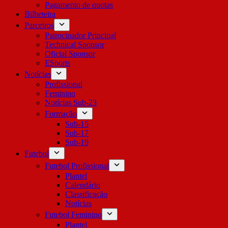
Pagamento de quotas
Bilheteira
Parceiros
Patrocinador Principal
Technical Sponsor
Oficial Sponsor
ESports
Notícias
Profissional
Feminino
Notícias Sub-23
Formação
Sub-15
Sub-17
Sub-19
Futebol
Futebol Profissional
Plantel
Calendário
Classificação
Notícias
Futebol Feminino
Plantel