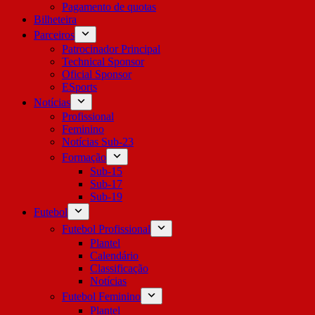
Pagamento de quotas
Bilheteira
Parceiros
Patrocinador Principal
Technical Sponsor
Oficial Sponsor
ESports
Notícias
Profissional
Feminino
Notícias Sub-23
Formação
Sub-15
Sub-17
Sub-19
Futebol
Futebol Profissional
Plantel
Calendário
Classificação
Notícias
Futebol Feminino
Plantel