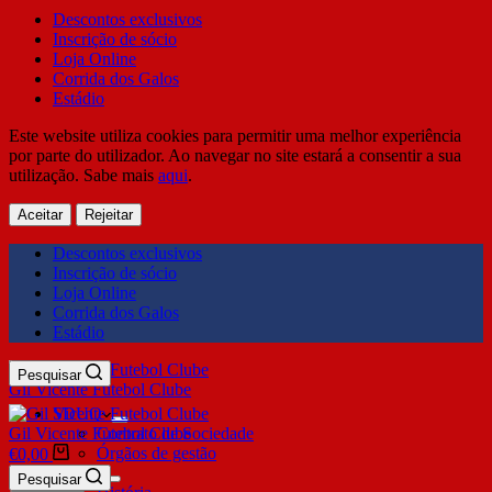
Descontos exclusivos
Inscrição de sócio
Loja Online
Corrida dos Galos
Estádio
Este website utiliza cookies para permitir uma melhor experiência
por parte do utilizador. Ao navegar no site estará a consentir a sua
utilização. Sabe mais
aqui
.
Aceitar
Rejeitar
Descontos exclusivos
Inscrição de sócio
Loja Online
Corrida dos Galos
Estádio
Pesquisar
Gil Vicente Futebol Clube
SDUQ
Gil Vicente Futebol Clube
Contrato de Sociedade
Órgãos de gestão
€
0,00
Clube
Pesquisar