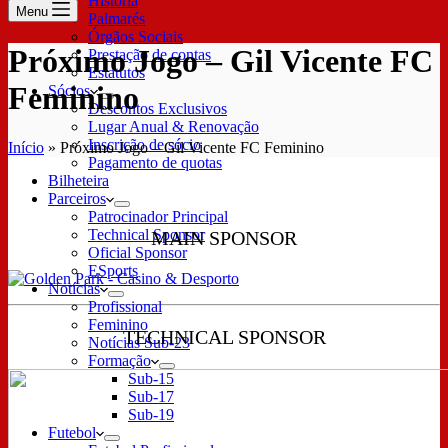
História
Menu
Palmarés
Órgãos Sociais
Próximo Jogo – Gil Vicente FC
Prestação de contas
Estatutos
Feminino
Sócios
Descontos Exclusivos
Lugar Anual & Renovação
Inscrição de sócio
Início
»
Próximo Jogo – Gil Vicente FC Feminino
Pagamento de quotas
Bilheteira
Parceiros
Patrocinador Principal
Technical Sponsor
MAIN SPONSOR
Oficial Sponsor
ESports
Notícias
Profissional
Feminino
TECHNICAL SPONSOR
Notícias Sub-23
Formação
Sub-15
Sub-17
Sub-19
Futebol