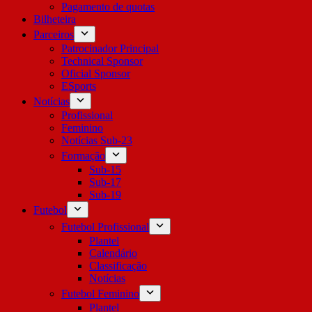
Pagamento de quotas
Bilheteira
Parceiros
Patrocinador Principal
Technical Sponsor
Oficial Sponsor
ESports
Notícias
Profissional
Feminino
Notícias Sub-23
Formação
Sub-15
Sub-17
Sub-19
Futebol
Futebol Profissional
Plantel
Calendário
Classificação
Notícias
Futebol Feminino
Plantel