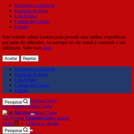
Descontos exclusivos
Inscrição de sócio
Loja Online
Corrida dos Galos
Estádio
Este website utiliza cookies para permitir uma melhor experiência
por parte do utilizador. Ao navegar no site estará a consentir a sua
utilização. Sabe mais
aqui
.
Aceitar
Rejeitar
Descontos exclusivos
Inscrição de sócio
Loja Online
Corrida dos Galos
Estádio
Pesquisar
Gil Vicente Futebol Clube
SDUQ
Gil Vicente Futebol Clube
Contrato de Sociedade
Órgãos de gestão
€
0,00
Clube
Pesquisar