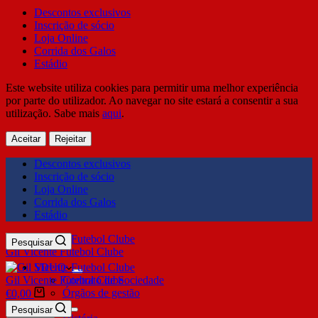
Descontos exclusivos
Inscrição de sócio
Loja Online
Corrida dos Galos
Estádio
Este website utiliza cookies para permitir uma melhor experiência
por parte do utilizador. Ao navegar no site estará a consentir a sua
utilização. Sabe mais
aqui
.
Aceitar
Rejeitar
Descontos exclusivos
Inscrição de sócio
Loja Online
Corrida dos Galos
Estádio
Pesquisar
Gil Vicente Futebol Clube
SDUQ
Gil Vicente Futebol Clube
Contrato de Sociedade
Órgãos de gestão
€
0,00
Clube
Pesquisar