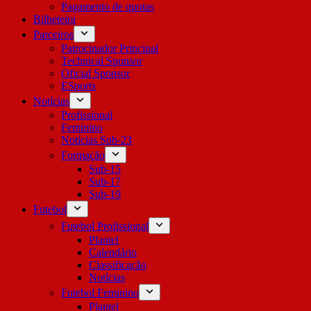
Pagamento de quotas
Bilheteira
Parceiros
Patrocinador Principal
Technical Sponsor
Oficial Sponsor
ESports
Notícias
Profissional
Feminino
Notícias Sub-23
Formação
Sub-15
Sub-17
Sub-19
Futebol
Futebol Profissional
Plantel
Calendário
Classificação
Notícias
Futebol Feminino
Plantel