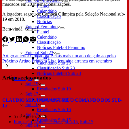
Futebol Profissional
marcados em 20 internacionalizações.
Plantel
Calendário
A jogadora sagrou-se Campeã Olímpica pela Seleção Nacional sub-
Classificação
19 em 2018.
Notícias
Futebol Feminino
Bem-vinda, Gilista!
Plantel
Calendário
Classificação
Notícias Futebol Feminino
Futebol Sub 23
Artigo
anterior
Goleadora Bekas mais um ano de galo ao peito
Plantel
Próximo
Artigo
Primeira Liga feminina arranca em setembro
Calendário Sub 23
Classificação Sub 23
Notícias Futebol Sub 23
Artigos relacionados
Formação
Sub 19
Resultados Sub 19
Sub 17
Resultados Sub 17
CLÁUDIO MIRANDA ASSUME O COMANDO DOS SUB-
Sub 16
15
Resultados Sub 16
Sub 15
5 de Agosto, 2026
Resultados Sub 15
Formação
,
Notícias Gerais
,
Sub-15
,
Sub-15
Sub 14