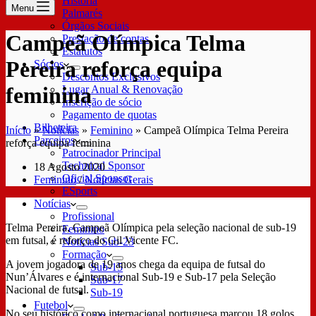
História
Menu
Palmarés
Órgãos Sociais
Campeã Olímpica Telma
Prestação de contas
Estatutos
Pereira reforça equipa
Sócios
Descontos Exclusivos
feminina
Lugar Anual & Renovação
Inscrição de sócio
Pagamento de quotas
Bilheteira
Início
»
Notícias
»
Feminino
»
Campeã Olímpica Telma Pereira
Parceiros
reforça equipa feminina
Patrocinador Principal
Technical Sponsor
18 Agosto 2020
Oficial Sponsor
Feminino
/
Notícias Gerais
ESports
Notícias
Profissional
Telma Pereira, Campeã Olímpica pela seleção nacional de sub-19
Feminino
em futsal, é reforço do Gil Vicente FC.
Notícias Sub-23
Formação
A jovem jogadora de 19 anos chega da equipa de futsal do
Sub-15
Nun’Álvares e é internacional Sub-19 e Sub-17 pela Seleção
Sub-17
Nacional de futsal.
Sub-19
Futebol
No seu histórico como internacional portuguesa marcou 18 golos