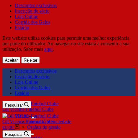
Descontos exclusivos
Inscrição de sócio
Loja Online
Corrida dos Galos
Estádio
Este website utiliza cookies para permitir uma melhor experiência
por parte do utilizador. Ao navegar no site estará a consentir a sua
utilização. Sabe mais
aqui
.
Aceitar
Rejeitar
Descontos exclusivos
Inscrição de sócio
Loja Online
Corrida dos Galos
Estádio
Pesquisar
Gil Vicente Futebol Clube
SDUQ
Gil Vicente Futebol Clube
Contrato de Sociedade
Órgãos de gestão
€
0,00
Clube
Pesquisar