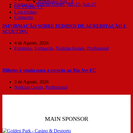
Resultados Sub 14
Formação
,
Notícias Gerais
,
Sub-15
,
Sub-15
Gil Vicente TV
Loja Online
Contactos
INFORMAÇÃO SOBRE PEDIDOS DE ACREDITAÇÃO E
SCOUTING
4 de Agosto, 2026
Feminino
,
Formação
,
Notícias Gerais
,
Profissional
Bilhetes à venda para a receção ao Rio Ave FC
3 de Agosto, 2026
Notícias Gerais
,
Profissional
MAIN SPONSOR