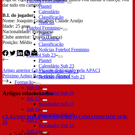
Futebol Profissional
dar tudo em campo”.
Plantel
Calendário
B.I. do jogador:
Classificação
Nome: Joaquim Gonçalves Claude Araújo
Notícias
Idade: 25 anos
Futebol Feminino
Nacionalidade: Portuguesa
Plantel
Clube anterior: Troyes (França)
Calendário
Posição: Médio
Classificação
Notícias Futebol Feminino
Futebol Sub 23
Plantel
Calendário Sub 23
Artigo
anterior
Gil Vicente distinguido pela APACI
Classificação Sub 23
Próximo
Artigo
Bem-vindo, Bruno!
Notícias Futebol Sub 23
Formação
Sub 19
Artigos relacionados
Resultados Sub 19
Sub 17
Resultados Sub 17
Sub 16
Resultados Sub 16
CLÁUDIO MIRANDA ASSUME O COMANDO DOS SUB-
Sub 15
15
Resultados Sub 15
Sub 14
5 de Agosto, 2026