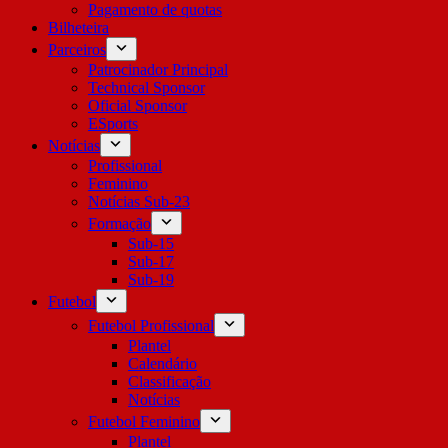
Pagamento de quotas
Bilheteira
Parceiros
Patrocinador Principal
Technical Sponsor
Oficial Sponsor
ESports
Notícias
Profissional
Feminino
Notícias Sub-23
Formação
Sub-15
Sub-17
Sub-19
Futebol
Futebol Profissional
Plantel
Calendário
Classificação
Notícias
Futebol Feminino
Plantel