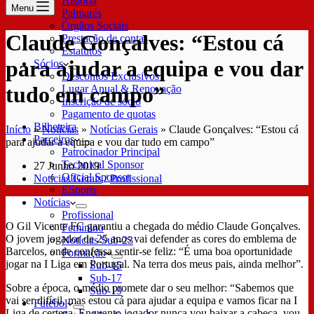
História
Menu
Palmarés
Órgãos Sociais
Claude Gonçalves: “Estou cá
Prestação de contas
Estatutos
para ajudar a equipa e vou dar
Sócios
Descontos Exclusivos
tudo em campo”
Lugar Anual & Renovação
Inscrição de sócio
Pagamento de quotas
Bilheteira
Início
»
Notícias
»
Notícias Gerais
»
Claude Gonçalves: “Estou cá
Parceiros
para ajudar a equipa e vou dar tudo em campo”
Patrocinador Principal
Technical Sponsor
27 Junho 2019
Oficial Sponsor
Notícias Gerais
/
Profissional
ESports
Notícias
Profissional
O Gil Vicente FC garantiu a chegada do médio Claude Gonçalves.
Feminino
O jovem jogador de 25 anos vai defender as cores do emblema de
Notícias Sub-23
Barcelos, onde confessa sentir-se feliz: “É uma boa oportunidade
Formação
jogar na I Liga em Portugal. Na terra dos meus pais, ainda melhor”.
Sub-15
Sub-17
Sobre a época, o médio promete dar o seu melhor: “Sabemos que
Sub-19
vai ser difícil, mas estou cá para ajudar a equipa e vamos ficar na I
Futebol
Liga de certeza. Enquanto jogador nunca vou baixar a cabeça, vou