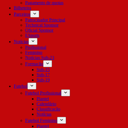
Pagamento de quotas
Bilheteira
Parceiros
Patrocinador Principal
Technical Sponsor
Oficial Sponsor
ESports
Notícias
Profissional
Feminino
Notícias Sub-23
Formação
Sub-15
Sub-17
Sub-19
Futebol
Futebol Profissional
Plantel
Calendário
Classificação
Notícias
Futebol Feminino
Plantel