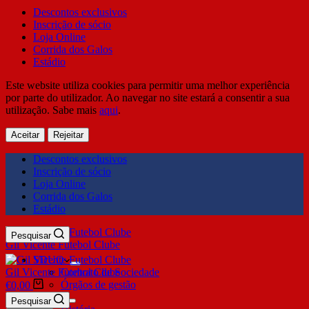
Descontos exclusivos
Inscrição de sócio
Loja Online
Corrida dos Galos
Estádio
Este website utiliza cookies para permitir uma melhor experiência
por parte do utilizador. Ao navegar no site estará a consentir a sua
utilização. Sabe mais
aqui
.
Aceitar
Rejeitar
Descontos exclusivos
Inscrição de sócio
Loja Online
Corrida dos Galos
Estádio
Pesquisar
Gil Vicente Futebol Clube
SDUQ
Gil Vicente Futebol Clube
Contrato de Sociedade
Órgãos de gestão
€
0,00
Clube
Pesquisar