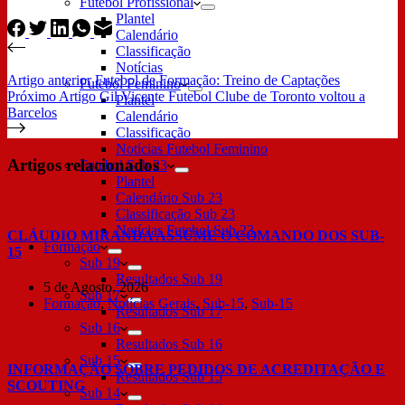
Futebol Profissional
Plantel
Calendário
Classificação
Notícias
Artigo
anterior
Futebol de Formação: Treino de Captações
Futebol Feminino
Próximo
Artigo
Gil Vicente Futebol Clube de Toronto voltou a
Plantel
Barcelos
Calendário
Classificação
Notícias Futebol Feminino
Artigos relacionados
Futebol Sub 23
Plantel
Calendário Sub 23
Classificação Sub 23
Notícias Futebol Sub 23
CLÁUDIO MIRANDA ASSUME O COMANDO DOS SUB-
Formação
15
Sub 19
Resultados Sub 19
5 de Agosto, 2026
Sub 17
Formação
,
Notícias Gerais
,
Sub-15
,
Sub-15
Resultados Sub 17
Sub 16
Resultados Sub 16
Sub 15
INFORMAÇÃO SOBRE PEDIDOS DE ACREDITAÇÃO E
Resultados Sub 15
SCOUTING
Sub 14