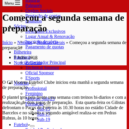
História
Menu
Palmarés
Órgãos Sociais
Começou a segunda semana de
Prestação de contas
Estatutos
preparação
Sócios
Descontos Exclusivos
Lugar Anual & Renovação
Inscrição de sócio
Início
»
Notícias
»
Notícias Gerais
»
Começou a segunda semana de
Pagamento de quotas
preparação
Bilheteira
Parceiros
9 Julho 2018
Patrocinador Principal
Notícias Gerais
Technical Sponsor
Oficial Sponsor
ESports
O Gil Vicente Futebol Clube iniciou esta manhã a segunda semana
Notícias
de preparação.
Profissional
Feminino
O plantel terá pela frente uma semana com treinos bi-diarios e com a
Notícias Sub-23
realização de dois jogos de preparação. Esta quarta-feira os Gilistas
Formação
defrontam o Paços de Ferreira às 10.30 horas no estádio Cidade de
Sub-15
Barcelos e no sábado o segundo amigável realiza-se em Pedras
Sub-17
Rubras, às 10 horas.
Sub-19
Futebol