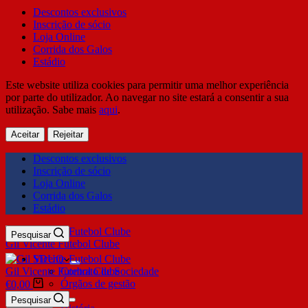
Descontos exclusivos
Inscrição de sócio
Loja Online
Corrida dos Galos
Estádio
Este website utiliza cookies para permitir uma melhor experiência
por parte do utilizador. Ao navegar no site estará a consentir a sua
utilização. Sabe mais
aqui
.
Aceitar
Rejeitar
Descontos exclusivos
Inscrição de sócio
Loja Online
Corrida dos Galos
Estádio
Pesquisar
Gil Vicente Futebol Clube
SDUQ
Gil Vicente Futebol Clube
Contrato de Sociedade
Órgãos de gestão
€
0,00
Clube
Pesquisar