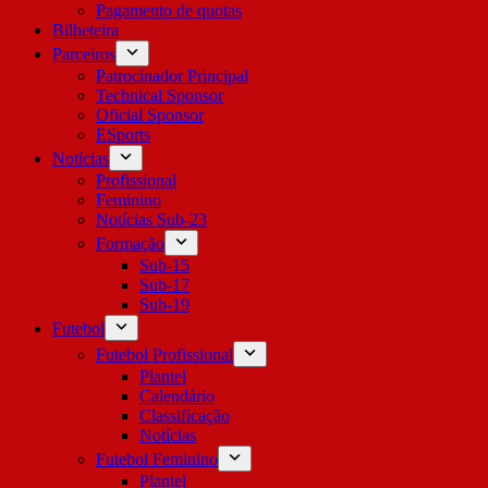
Pagamento de quotas
Bilheteira
Parceiros
Patrocinador Principal
Technical Sponsor
Oficial Sponsor
ESports
Notícias
Profissional
Feminino
Notícias Sub-23
Formação
Sub-15
Sub-17
Sub-19
Futebol
Futebol Profissional
Plantel
Calendário
Classificação
Notícias
Futebol Feminino
Plantel