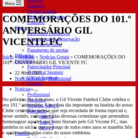
História
Menu
Palmarés
Órgãos Sociais
COMEMORAÇÕES DO 101.º
Prestação de contas
Estatutos
ANIVERSÁRIO GIL
Sócios
Descontos Exclusivos
VICENTE FC
Lugar Anual & Renovação
Inscrição de sócio
Pagamento de quotas
Bilheteira
Início
»
Notícias
»
Notícias Gerais
»
COMEMORAÇÕES DO
Parceiros
101.º ANIVERSÁRIO GIL VICENTE FC
Patrocinador Principal
Technical Sponsor
22 Abril 2025
Oficial Sponsor
Notícias Gerais
/
Profissional
ESports
Notícias
Profissional
No próximo dia 3 de maio, o Gil Vicente Futebol Clube celebra o
Feminino
seu 101.º aniversário. Uma data tão importante na história do nosso
Notícias Sub-23
Clube centenário merece que seja recordada de forma especial e,
Formação
nesse sentido, estão marcadas diversas cerimónias que pretendem
Sub-15
homenagear aqueles que tanto fizeram pelo Gil Vicente FC, mas
Sub-17
também os sócios que ao longo de todos estes anos se mantêm fiéis
Sub-19
e apaixonados pelas cores do nosso emblema.
Futebol