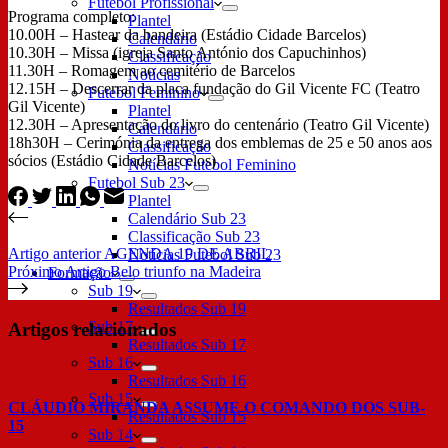
Futebol Profissional
Programa completo:
Plantel
10.00H – Hastear da bandeira (Estádio Cidade Barcelos)
Calendário
10.30H – Missa (igreja Santo António dos Capuchinhos)
Classificação
11.30H – Romagem ao cemitério de Barcelos
Notícias
12.15H – Descerrar da placa fundação do Gil Vicente FC (Teatro
Futebol Feminino
Gil Vicente)
Plantel
12.30H – Apresentação do livro do centenário (Teatro Gil Vicente)
Calendário
18h30H – Cerimónia da entrega dos emblemas de 25 e 50 anos aos
Classificação
sócios (Estádio Cidade Barcelos)
Notícias Futebol Feminino
Futebol Sub 23
Plantel
Calendário Sub 23
Classificação Sub 23
Artigo
anterior
AGENDA 19 DE ABRIL
Notícias Futebol Sub 23
Próximo
Artigo
Belo triunfo na Madeira
Formação
Sub 19
Resultados Sub 19
Sub 17
Artigos relacionados
Resultados Sub 17
Sub 16
Resultados Sub 16
Sub 15
CLÁUDIO MIRANDA ASSUME O COMANDO DOS SUB-
Resultados Sub 15
15
Sub 14