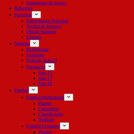
Pagamento de quotas
Bilheteira
Parceiros
Patrocinador Principal
Technical Sponsor
Oficial Sponsor
ESports
Notícias
Profissional
Feminino
Notícias Sub-23
Formação
Sub-15
Sub-17
Sub-19
Futebol
Futebol Profissional
Plantel
Calendário
Classificação
Notícias
Futebol Feminino
Plantel