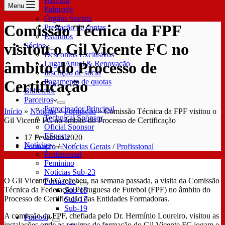
História
Menu
Palmarés
Órgãos Sociais
Comissão Técnica da FPF
Prestação de contas
Estatutos
visitou o Gil Vicente FC no
Sócios
Descontos Exclusivos
âmbito do Processo de
Lugar Anual & Renovação
Inscrição de sócio
Pagamento de quotas
Certificação
Bilheteira
Parceiros
Patrocinador Principal
Início
»
Notícias
»
Formação
»
Comissão Técnica da FPF visitou o
Technical Sponsor
Gil Vicente FC no âmbito do Processo de Certificação
Oficial Sponsor
ESports
17 Fevereiro 2020
Notícias
Formação
/
Notícias Gerais
/
Profissional
Profissional
Feminino
Notícias Sub-23
O Gil Vicente FC recebeu, na semana passada, a visita da Comissão
Formação
Técnica da Federação Portuguesa de Futebol (FPF) no âmbito do
Sub-15
Processo de Certificação das Entidades Formadoras.
Sub-17
Sub-19
A comissão da FPF, chefiada pelo Dr. Hermínio Loureiro, visitou as
Futebol
instalações onde as equipas de formação do Gil Vicente FC jogam e