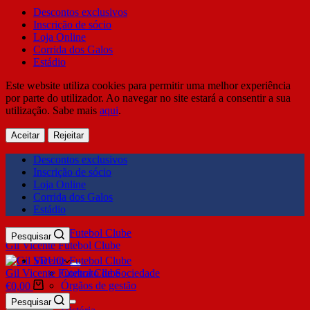
Descontos exclusivos
Inscrição de sócio
Loja Online
Corrida dos Galos
Estádio
Este website utiliza cookies para permitir uma melhor experiência
por parte do utilizador. Ao navegar no site estará a consentir a sua
utilização. Sabe mais
aqui
.
Aceitar
Rejeitar
Descontos exclusivos
Inscrição de sócio
Loja Online
Corrida dos Galos
Estádio
Pesquisar
Gil Vicente Futebol Clube
SDUQ
Gil Vicente Futebol Clube
Contrato de Sociedade
Órgãos de gestão
€
0,00
Clube
Pesquisar