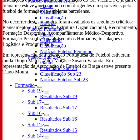
Futebol Profissional
treinam e esteve ainda reunida com dirigentes e responsáveis pelo
Plantel
futebol de formação do emblema barcelense.
Calendário
Classificação
No decorrer destas reuniões foram avaliados os seguintes critérios:
Notícias
Planeamento e Orçamento, Estrutura Organizacional, Recrutamento,
Futebol Feminino
Formação Desportiva, Acompanhamento Médico-Desportivo,
Plantel
Formação Pessoal e Social, Recursos Humanos, Instalações e
Calendário
Logística e Produtividade.
Classificação
Notícias Futebol Feminino
Em representação da Federação Portuguesa de Futebol estiveram
Futebol Sub 23
ainda Diogo Matos, Vítor Maçãs e Susana Varanda. Em
Plantel
representação da Associação de Futebol de Braga esteve presente
Calendário Sub 23
Tiago Moura.
Classificação Sub 23
Notícias Futebol Sub 23
Formação
Sub 19
Resultados Sub 19
Sub 17
Resultados Sub 17
Sub 16
Resultados Sub 16
Sub 15
Resultados Sub 15
Sub 14