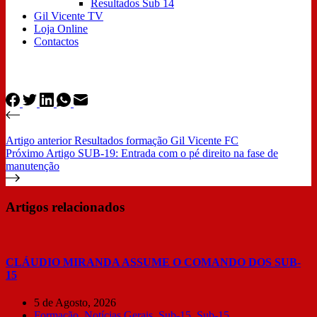
Resultados Sub 14
Gil Vicente TV
Loja Online
Contactos
Artigo
anterior
Resultados formação Gil Vicente FC
Próximo
Artigo
SUB-19: Entrada com o pé direito na fase de
manutenção
Artigos relacionados
CLÁUDIO MIRANDA ASSUME O COMANDO DOS SUB-
15
5 de Agosto, 2026
Formação
,
Notícias Gerais
,
Sub-15
,
Sub-15