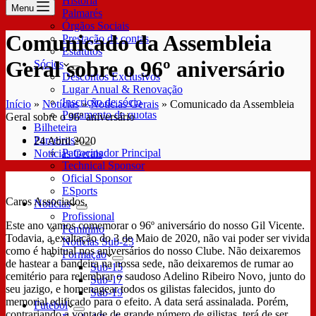
História
Menu
Palmarés
Órgãos Sociais
Comunicado da Assembleia
Prestação de contas
Estatutos
Geral sobre o 96º aniversário
Sócios
Descontos Exclusivos
Lugar Anual & Renovação
Inscrição de sócio
Início
»
Notícias
»
Notícias Gerais
»
Comunicado da Assembleia
Pagamento de quotas
Geral sobre o 96º aniversário
Bilheteira
Parceiros
24 Abril 2020
Patrocinador Principal
Notícias Gerais
Technical Sponsor
Oficial Sponsor
ESports
Caros Associados,
Notícias
Profissional
Este ano vamos comemorar o 96º aniversário do nosso Gil Vicente.
Feminino
Todavia, a exaltação do 3 de Maio de 2020, não vai poder ser vivida
Notícias Sub-23
como é habitual nos aniversários do nosso Clube. Não deixaremos
Formação
de hastear a bandeira na nossa sede, não deixaremos de rumar ao
Sub-15
cemitério para relembrar o saudoso Adelino Ribeiro Novo, junto do
Sub-17
seu jazigo, e homenagear todos os gilistas falecidos, junto do
Sub-19
memorial edificado para o efeito. A data será assinalada. Porém,
Futebol
contrariando a vontade de grande número de gilistas, terá de ser