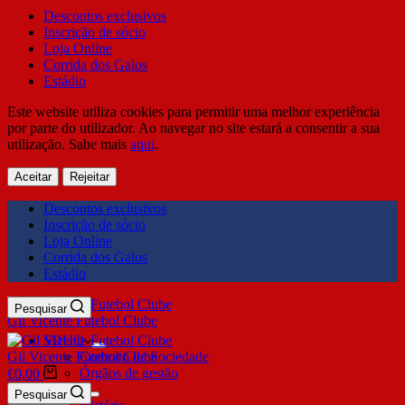
Descontos exclusivos
Inscrição de sócio
Loja Online
Corrida dos Galos
Estádio
Este website utiliza cookies para permitir uma melhor experiência
por parte do utilizador. Ao navegar no site estará a consentir a sua
utilização. Sabe mais
aqui
.
Aceitar
Rejeitar
Descontos exclusivos
Inscrição de sócio
Loja Online
Corrida dos Galos
Estádio
Pesquisar
Gil Vicente Futebol Clube
SDUQ
Gil Vicente Futebol Clube
Contrato de Sociedade
Órgãos de gestão
€
0,00
Clube
Pesquisar