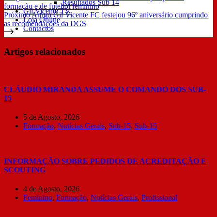
Resultados Sub 14
formação e de futebol feminino
Gil Vicente TV
Próximo
Artigo
Gil Vicente FC festejou 96º aniversário cumprindo
Loja Online
as recomendações da DGS
Contactos
Artigos relacionados
CLÁUDIO MIRANDA ASSUME O COMANDO DOS SUB-
15
5 de Agosto, 2026
Formação
,
Notícias Gerais
,
Sub-15
,
Sub-15
INFORMAÇÃO SOBRE PEDIDOS DE ACREDITAÇÃO E
SCOUTING
4 de Agosto, 2026
Feminino
,
Formação
,
Notícias Gerais
,
Profissional