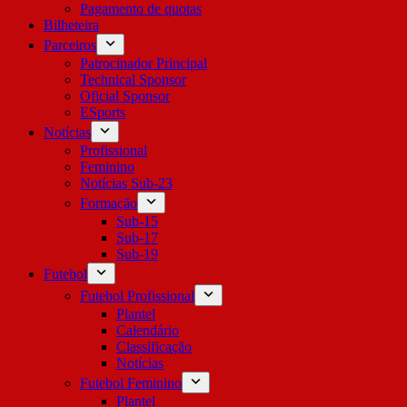
Pagamento de quotas
Bilheteira
Parceiros
Patrocinador Principal
Technical Sponsor
Oficial Sponsor
ESports
Notícias
Profissional
Feminino
Notícias Sub-23
Formação
Sub-15
Sub-17
Sub-19
Futebol
Futebol Profissional
Plantel
Calendário
Classificação
Notícias
Futebol Feminino
Plantel