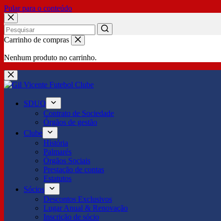
Pular para o conteúdo
No
Carrinho de compras
results
Nenhum produto no carrinho.
SDUQ
Contrato de Sociedade
Órgãos de gestão
Clube
História
Palmarés
Órgãos Sociais
Prestação de contas
Estatutos
Sócios
Descontos Exclusivos
Lugar Anual & Renovação
Inscrição de sócio