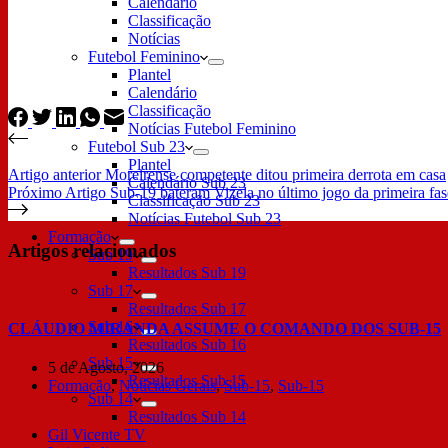
Calendário
Classificação
Notícias
Futebol Feminino
Plantel
Calendário
Classificação
Notícias Futebol Feminino
Futebol Sub 23
Plantel
Artigo
anterior
Moreirense competente ditou primeira derrota em casa
Calendário Sub 23
Próximo
Artigo
Sub-19 bateram Vizela no último jogo da primeira fas
Classificação Sub 23
Notícias Futebol Sub 23
Formação
Artigos relacionados
Sub 19
Resultados Sub 19
Sub 17
Resultados Sub 17
Sub 16
CLÁUDIO MIRANDA ASSUME O COMANDO DOS SUB-15
Resultados Sub 16
Sub 15
5 de Agosto, 2026
Resultados Sub 15
Formação
,
Notícias Gerais
,
Sub-15
,
Sub-15
Sub 14
Resultados Sub 14
Gil Vicente TV