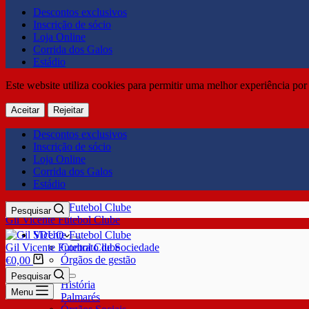
Descontos exclusivos
Inscrição de sócio
Loja Online
Corrida dos Galos
Estádio
Este website utiliza cookies para permitir uma melhor experiência por 
Aceitar
Rejeitar
Descontos exclusivos
Inscrição de sócio
Loja Online
Corrida dos Galos
Estádio
Pesquisar
Gil Vicente Futebol Clube
SDUQ
Gil Vicente Futebol Clube
Contrato de Sociedade
Órgãos de gestão
€
0,00
Clube
Pesquisar
História
Menu
Palmarés