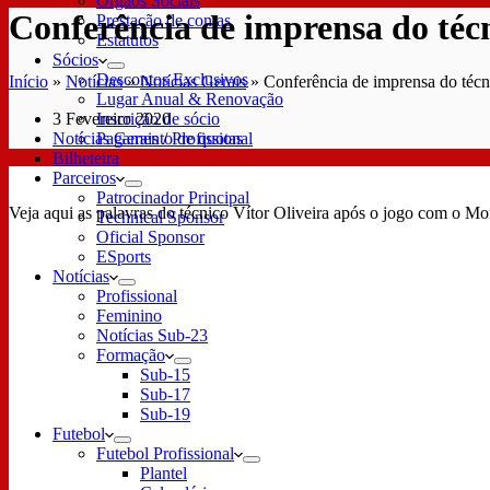
Órgãos Sociais
Conferência de imprensa do técn
Prestação de contas
Estatutos
Sócios
Descontos Exclusivos
Início
»
Notícias
»
Notícias Gerais
»
Conferência de imprensa do técn
Lugar Anual & Renovação
3 Fevereiro 2020
Inscrição de sócio
Notícias Gerais
/
Profissional
Pagamento de quotas
Bilheteira
Parceiros
Patrocinador Principal
Veja aqui as palavras do técnico Vítor Oliveira após o jogo com o Mo
Technical Sponsor
Oficial Sponsor
ESports
Notícias
Profissional
Feminino
Notícias Sub-23
Formação
Sub-15
Sub-17
Sub-19
Futebol
Futebol Profissional
Plantel