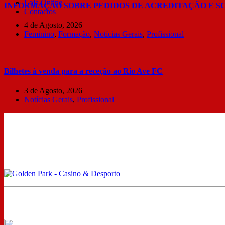
Loja Online
INFORMAÇÃO SOBRE PEDIDOS DE ACREDITAÇÃO E S
Contactos
4 de Agosto, 2026
Feminino
,
Formação
,
Notícias Gerais
,
Profissional
Bilhetes à venda para a receção ao Rio Ave FC
3 de Agosto, 2026
Notícias Gerais
,
Profissional