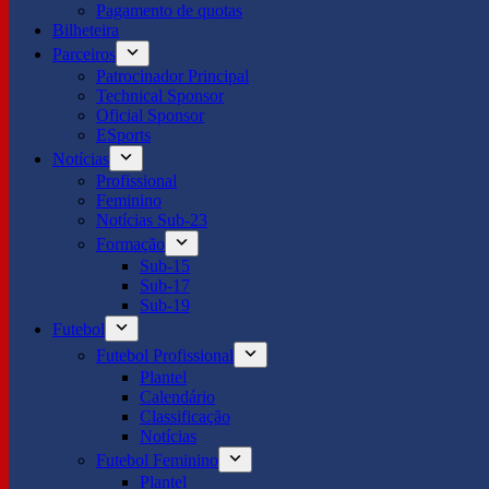
Pagamento de quotas
Bilheteira
Parceiros
Patrocinador Principal
Technical Sponsor
Oficial Sponsor
ESports
Notícias
Profissional
Feminino
Notícias Sub-23
Formação
Sub-15
Sub-17
Sub-19
Futebol
Futebol Profissional
Plantel
Calendário
Classificação
Notícias
Futebol Feminino
Plantel