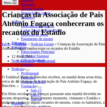
História
Menu
Palmarés
Órgãos Sociais
Crianças da Associação de Pais
Prestação de contas
Estatutos
António Fogaça conheceram os
Sócios
Descontos Exclusivos
recantos do Estádio
Lugar Anual & Renovação
Inscrição de sócio
Pagamento de quotas
Bilheteira
Início
»
Notícias
»
Notícias Gerais
»
Crianças da Associação de Pais
Parceiros
António Fogaça conheceram os recantos do Estádio
Patrocinador Principal
Technical Sponsor
12 Abril 2019
Oficial Sponsor
Notícias Gerais
/
Profissional
ESports
Notícias
Profissional
O Estádio Cidade de Barcelos recebeu, na manhã desta sexta-feira,
Feminino
cerca de 40 crianças da Associação de Pais António Fogaça, de
Notícias Sub-23
Barcelos.
Formação
Sub-15
Em férias escolares, as crianças passaram uma manhã divertida no
Sub-17
recinto desportivo. Num primeiro momento, visitaram o Estádio e
Sub-19
puderam conhecer alguns recantos do mesmo, como os balneários, a
Futebol
tribuna presidencial e o auditório.