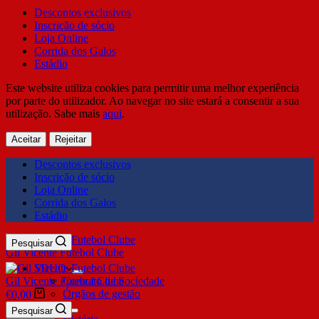
Descontos exclusivos
Inscrição de sócio
Loja Online
Corrida dos Galos
Estádio
Este website utiliza cookies para permitir uma melhor experiência
por parte do utilizador. Ao navegar no site estará a consentir a sua
utilização. Sabe mais
aqui
.
Aceitar
Rejeitar
Descontos exclusivos
Inscrição de sócio
Loja Online
Corrida dos Galos
Estádio
Pesquisar
Gil Vicente Futebol Clube
SDUQ
Gil Vicente Futebol Clube
Contrato de Sociedade
Órgãos de gestão
€
0,00
Clube
Pesquisar