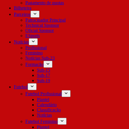
Pagamento de quotas
Bilheteira
Parceiros
Patrocinador Principal
Technical Sponsor
Oficial Sponsor
ESports
Notícias
Profissional
Feminino
Notícias Sub-23
Formação
Sub-15
Sub-17
Sub-19
Futebol
Futebol Profissional
Plantel
Calendário
Classificação
Notícias
Futebol Feminino
Plantel