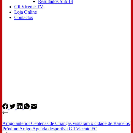
Resultados Sub 14
Gil Vicente TV
Loja Online
Contactos
Artigo
anterior
Centenas de Crianças visitaram o cidade de Barcelos
Próximo
Artigo
Agenda desportiva Gil Vicente FC