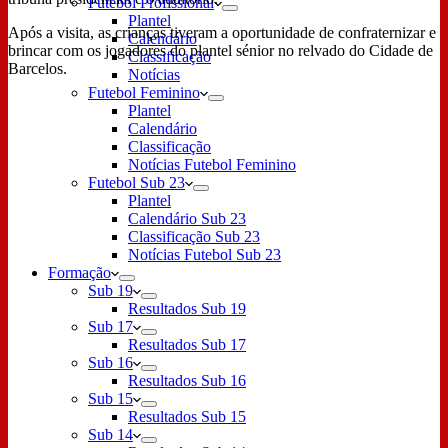
Futebol Profissional
Plantel
Após a visita, as crianças tiveram a oportunidade de confraternizar e
Calendário
brincar com os jogadores do plantel sénior no relvado do Cidade de
Classificação
Barcelos.
Notícias
Futebol Feminino
Plantel
Calendário
Classificação
Notícias Futebol Feminino
Futebol Sub 23
Plantel
Calendário Sub 23
Classificação Sub 23
Notícias Futebol Sub 23
Formação
Sub 19
Resultados Sub 19
Sub 17
Resultados Sub 17
Sub 16
Resultados Sub 16
Sub 15
Resultados Sub 15
Sub 14